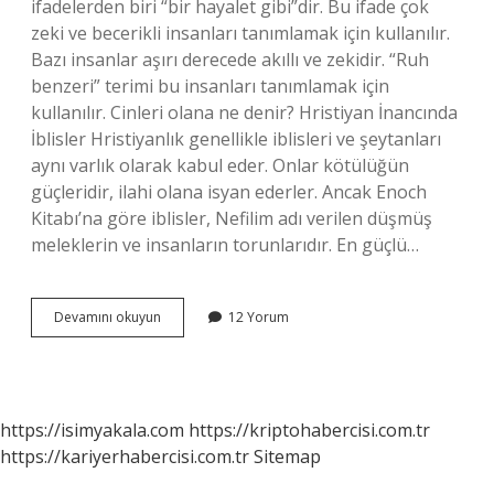
ifadelerden biri “bir hayalet gibi”dir. Bu ifade çok
zeki ve becerikli insanları tanımlamak için kullanılır.
Bazı insanlar aşırı derecede akıllı ve zekidir. “Ruh
benzeri” terimi bu insanları tanımlamak için
kullanılır. Cinleri olana ne denir? Hristiyan İnancında
İblisler Hristiyanlık genellikle iblisleri ve şeytanları
aynı varlık olarak kabul eder. Onlar kötülüğün
güçleridir, ilahi olana isyan ederler. Ancak Enoch
Kitabı’na göre iblisler, Nefilim adı verilen düşmüş
meleklerin ve insanların torunlarıdır. En güçlü…
Cin
Devamını okuyun
12 Yorum
Fikirli
Insan
Ne
Demek
https://isimyakala.com
https://kriptohabercisi.com.tr
https://kariyerhabercisi.com.tr
Sitemap