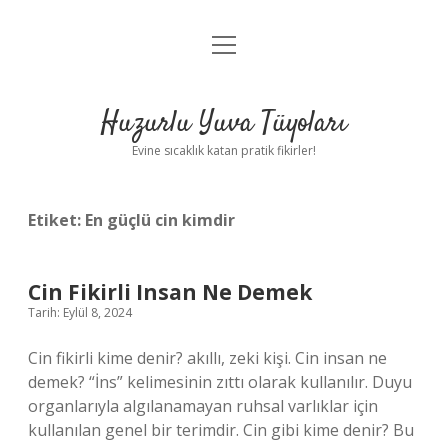
menüyü
Anasayfa
aç
Gizlilik Politikası
Huzurlu Yuva Tüyoları
Yasal Uyarı
Evine sıcaklık katan pratik fikirler!
Hakkımızda
Etiket:
En güçlü cin kimdir
Cin Fikirli Insan Ne Demek
Tarih: Eylül 8, 2024
Cin fikirli kime denir? akıllı, zeki kişi. Cin insan ne
demek? “İns” kelimesinin zıttı olarak kullanılır. Duyu
organlarıyla algılanamayan ruhsal varlıklar için
kullanılan genel bir terimdir. Cin gibi kime denir? Bu