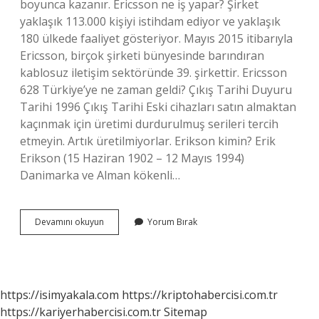
boyunca kazanır. Ericsson ne iş yapar? Şirket
yaklaşık 113.000 kişiyi istihdam ediyor ve yaklaşık
180 ülkede faaliyet gösteriyor. Mayıs 2015 itibarıyla
Ericsson, birçok şirketi bünyesinde barındıran
kablosuz iletişim sektöründe 39. şirkettir. Ericsson
628 Türkiye’ye ne zaman geldi? Çıkış Tarihi Duyuru
Tarihi 1996 Çıkış Tarihi Eski cihazları satın almaktan
kaçınmak için üretimi durdurulmuş serileri tercih
etmeyin. Artık üretilmiyorlar. Erikson kimin? Erik
Erikson (15 Haziran 1902 – 12 Mayıs 1994)
Danimarka ve Alman kökenli…
Ericsson
Devamını okuyun
Yorum Bırak
Neyi
Savunur
https://isimyakala.com
https://kriptohabercisi.com.tr
https://kariyerhabercisi.com.tr
Sitemap