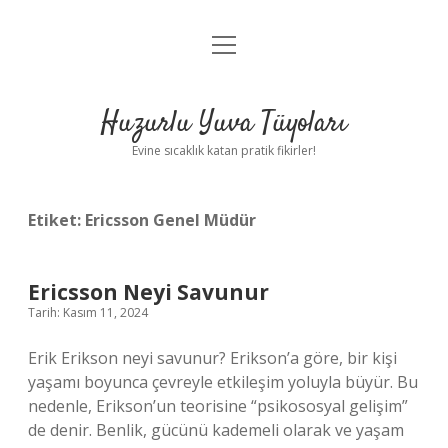
menüyü
Anasayfa
aç
Gizlilik Politikası
Huzurlu Yuva Tüyoları
Yasal Uyarı
Evine sıcaklık katan pratik fikirler!
Hakkımızda
Etiket:
Ericsson Genel Müdür
Ericsson Neyi Savunur
Tarih: Kasım 11, 2024
Erik Erikson neyi savunur? Erikson’a göre, bir kişi
yaşamı boyunca çevreyle etkileşim yoluyla büyür. Bu
nedenle, Erikson’un teorisine “psikososyal gelişim”
de denir. Benlik, gücünü kademeli olarak ve yaşam