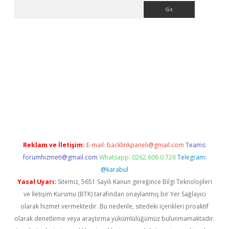
Arama
etexper indir
elexbetgiris.org
Reklam ve İletişim:
E-mail:
backlinkpaneli@gmail.com
Teams:
forumhizmeti@gmail.com
Whatsapp: 0262 606 0 726
Telegram:
@karabul
Yasal Uyarı:
Sitemiz, 5651 Sayılı Kanun gereğince Bilgi Teknolojileri
ve İletişim Kurumu (BTK) tarafından onaylanmış bir Yer Sağlayıcı
olarak hizmet vermektedir. Bu nedenle, sitedeki içerikleri proaktif
olarak denetleme veya araştırma yükümlülüğümüz bulunmamaktadır.