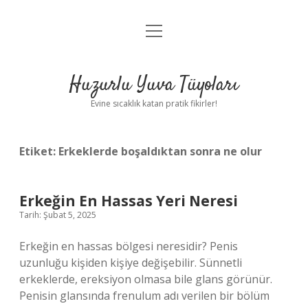
menüyü
Anasayfa
aç
Gizlilik Politikası
Huzurlu Yuva Tüyoları
Yasal Uyarı
Evine sıcaklık katan pratik fikirler!
Hakkımızda
Etiket:
Erkeklerde boşaldıktan sonra ne olur
Erkeğin En Hassas Yeri Neresi
Tarih: Şubat 5, 2025
Erkeğin en hassas bölgesi neresidir? Penis
uzunluğu kişiden kişiye değişebilir. Sünnetli
erkeklerde, ereksiyon olmasa bile glans görünür.
Penisin glansında frenulum adı verilen bir bölüm