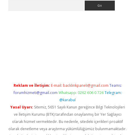
Arama
etexper indir
elexbetgiris.org
Reklam ve İletişim:
E-mail:
backlinkpaneli@gmail.com
Teams:
forumhizmeti@gmail.com
Whatsapp: 0262 606 0 726
Telegram:
@karabul
Yasal Uyarı:
Sitemiz, 5651 Sayılı Kanun gereğince Bilgi Teknolojileri
ve İletişim Kurumu (BTK) tarafından onaylanmış bir Yer Sağlayıcı
olarak hizmet vermektedir. Bu nedenle, sitedeki içerikleri proaktif
olarak denetleme veya araştırma yükümlülüğümüz bulunmamaktadır.