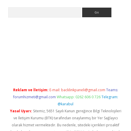
Arama
etexper indir
elexbetgiris.org
Reklam ve İletişim:
E-mail:
backlinkpaneli@gmail.com
Teams:
forumhizmeti@gmail.com
Whatsapp: 0262 606 0 726
Telegram:
@karabul
Yasal Uyarı:
Sitemiz, 5651 Sayılı Kanun gereğince Bilgi Teknolojileri
ve İletişim Kurumu (BTK) tarafından onaylanmış bir Yer Sağlayıcı
olarak hizmet vermektedir. Bu nedenle, sitedeki içerikleri proaktif