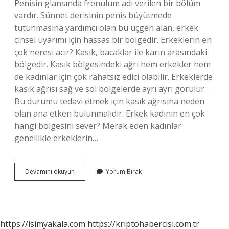
Penisin glansında frenulum adı verilen bir bölüm
vardır. Sünnet derisinin penis büyütmede
tutunmasına yardımcı olan bu üçgen alan, erkek
cinsel uyarımı için hassas bir bölgedir. Erkeklerin en
çok neresi acır? Kasık, bacaklar ile karın arasındaki
bölgedir. Kasık bölgesindeki ağrı hem erkekler hem
de kadınlar için çok rahatsız edici olabilir. Erkeklerde
kasık ağrısı sağ ve sol bölgelerde ayrı ayrı görülür.
Bu durumu tedavi etmek için kasık ağrısına neden
olan ana etken bulunmalıdır. Erkek kadının en çok
hangi bölgesini sever? Merak eden kadınlar
genellikle erkeklerin…
Erkeğin
Devamını okuyun
Yorum Bırak
En
Hassas
Yeri
Neresi
https://isimyakala.com
https://kriptohabercisi.com.tr