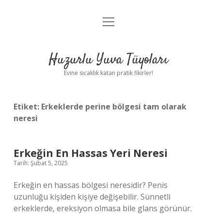
menüyü
Anasayfa
aç
Gizlilik Politikası
Huzurlu Yuva Tüyoları
Yasal Uyarı
Evine sıcaklık katan pratik fikirler!
Hakkımızda
Etiket:
Erkeklerde perine bölgesi tam olarak
neresi
Erkeğin En Hassas Yeri Neresi
Tarih: Şubat 5, 2025
Erkeğin en hassas bölgesi neresidir? Penis
uzunluğu kişiden kişiye değişebilir. Sünnetli
erkeklerde, ereksiyon olmasa bile glans görünür.