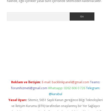
halinde, ilgili içerikler yasal süre içerisinde sitemizden kaldırılacaktır.
Arama
Reklam ve İletişim:
E-mail:
backlinkpaneli@gmail.com
Teams:
forumhizmeti@gmail.com
Whatsapp: 0262 606 0 726
Telegram:
@karabul
Yasal Uyarı:
Sitemiz, 5651 Sayılı Kanun gereğince Bilgi Teknolojileri
ve İletişim Kurumu (BTK) tarafından onaylanmış bir Yer Sağlayıcı