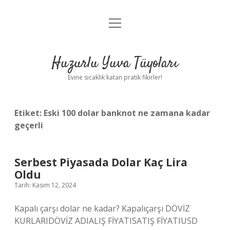
menüyü
Anasayfa
aç
Gizlilik Politikası
Huzurlu Yuva Tüyoları
Yasal Uyarı
Evine sıcaklık katan pratik fikirler!
Hakkımızda
Etiket:
Eski 100 dolar banknot ne zamana kadar
geçerli
Serbest Piyasada Dolar Kaç Lira
Oldu
Tarih: Kasım 12, 2024
Kapalı çarşı dolar ne kadar? Kapalıçarşı DÖVİZ
KURLARIDÖVİZ ADIALIŞ FİYATISATIŞ FİYATIUSD