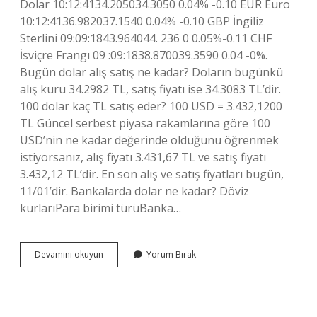
Dolar 10:12:4134.205034.3050 0.04% -0.10 EUR Euro
10:12:4136.982037.1540 0.04% -0.10 GBP İngiliz
Sterlini 09:09:1843.964044. 236 0 0.05%-0.11 CHF
İsviçre Frangı 09 :09:1838.870039.3590 0.04 -0%.
Bugün dolar alış satış ne kadar? Doların bugünkü
alış kuru 34.2982 TL, satış fiyatı ise 34.3083 TL’dir.
100 dolar kaç TL satış eder? 100 USD = 3.432,1200
TL Güncel serbest piyasa rakamlarına göre 100
USD’nin ne kadar değerinde olduğunu öğrenmek
istiyorsanız, alış fiyatı 3.431,67 TL ve satış fiyatı
3.432,12 TL’dir. En son alış ve satış fiyatları bugün,
11/01’dir. Bankalarda dolar ne kadar? Döviz
kurlarıPara birimi türüBanka…
Serbest
Devamını okuyun
Yorum Bırak
Piyasada
Dolar
Kaç
Lira