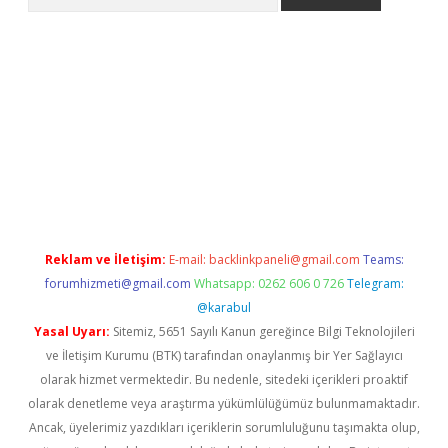
texper indir
elexbetgiris.org
Reklam ve İletişim:
E-mail:
backlinkpaneli@gmail.com
Teams:
forumhizmeti@gmail.com
Whatsapp: 0262 606 0 726
Telegram:
@karabul
Yasal Uyarı:
Sitemiz, 5651 Sayılı Kanun gereğince Bilgi Teknolojileri
ve İletişim Kurumu (BTK) tarafından onaylanmış bir Yer Sağlayıcı
olarak hizmet vermektedir. Bu nedenle, sitedeki içerikleri proaktif
olarak denetleme veya araştırma yükümlülüğümüz bulunmamaktadır.
Ancak, üyelerimiz yazdıkları içeriklerin sorumluluğunu taşımakta olup,