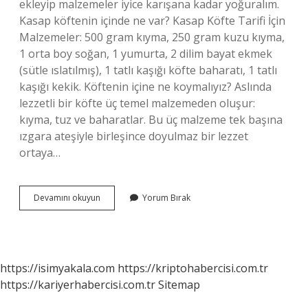
ekleyip malzemeler iyice karışana kadar yoğuralım.
Kasap köftenin içinde ne var? Kasap Köfte Tarifi İçin
Malzemeler: 500 gram kıyma, 250 gram kuzu kıyma,
1 orta boy soğan, 1 yumurta, 2 dilim bayat ekmek
(sütle ıslatılmış), 1 tatlı kaşığı köfte baharatı, 1 tatlı
kaşığı kekik. Köftenin içine ne koymalıyız? Aslında
lezzetli bir köfte üç temel malzemeden oluşur:
kıyma, tuz ve baharatlar. Bu üç malzeme tek başına
ızgara ateşiyle birleşince doyulmaz bir lezzet
ortaya…
Et
Devamını okuyun
Yorum Bırak
Köftenin
Malzemeleri
Nelerdir
https://isimyakala.com
https://kriptohabercisi.com.tr
https://kariyerhabercisi.com.tr
Sitemap