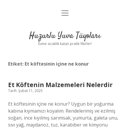
menüyü
Anasayfa
aç
Gizlilik Politikası
Huzurlu Yuva Tüyoları
Yasal Uyarı
Evine sıcaklık katan pratik fikirler!
Hakkımızda
Etiket:
Et köftesinin içine ne konur
Et Köftenin Malzemeleri Nelerdir
Tarih: Şubat 11, 2025
Et köftesinin içine ne konur? Uygun bir yoğurma
kabına kıymamızı koyalım. Rendelenmiş ve ezilmiş
soğan, ince kıyılmış sarımsak, yumurta, galeta unu,
sıvı yağ, maydanoz, tuz, karabiber ve kimyonu