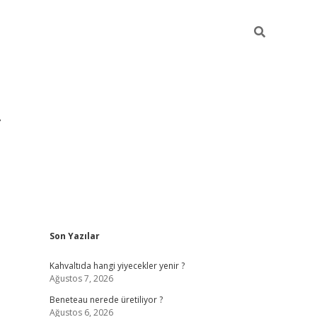
Sidebar
Son Yazılar
https://hiltonbet-giris.com/
betexper 
Kahvaltıda hangi yiyecekler yenir ?
Ağustos 7, 2026
Beneteau nerede üretiliyor ?
Ağustos 6, 2026