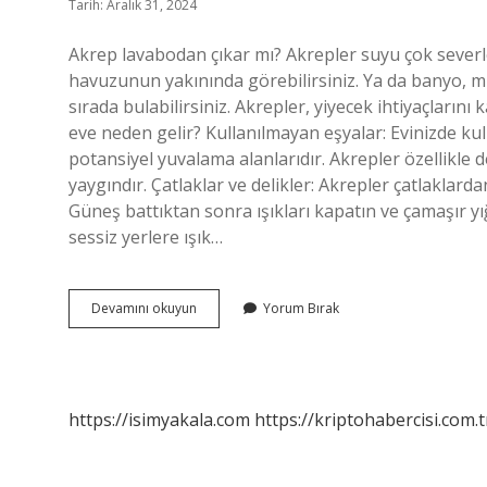
Tarih: Aralık 31, 2024
Akrep lavabodan çıkar mı? Akrepler suyu çok sever
havuzunun yakınında görebilirsiniz. Ya da banyo, mut
sırada bulabilirsiniz. Akrepler, yiyecek ihtiyaçlarını
eve neden gelir? Kullanılmayan eşyalar: Evinizde ku
potansiyel yuvalama alanlarıdır. Akrepler özellikle 
yaygındır. Çatlaklar ve delikler: Akrepler çatlaklardan
Güneş battıktan sonra ışıkları kapatın ve çamaşır yığ
sessiz yerlere ışık…
Banyoya
Devamını okuyun
Yorum Bırak
Akrep
Nereden
Gelir
https://isimyakala.com
https://kriptohabercisi.com.t