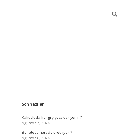
Sidebar
Son Yazılar
https://hiltonbet-giris.com/
betexper in
Kahvaltıda hangi yiyecekler yenir ?
Ağustos 7, 2026
Beneteau nerede üretiliyor ?
Ağustos 6, 2026