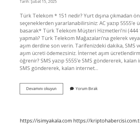
Tarih: Şubat 15, 2025
Türk Telekom * 151 nedir? Yurt dışına çıkmadan önce
seçeneklerden yararlanabilirsiniz: AC yazıp 5555’e
basarak* Türk Telekom Müşteri Hizmetleri’ni (444 
yapmalı? Türk Telekom Mağazaları’na gelerek veya 
aşım derdine son verin. Tarifenizdeki dakika, SMS ve
aşım ücreti ödemezsiniz. İnternet aşım ücretlendir
öğrenir? SMS yazıp 5555’e SMS göndererek, kalan in
SMS göndererek, kalan internet…
151
Devamını okuyun
Yorum Bırak
Türk
Telekom
Ne
Demek
https://isimyakala.com
https://kriptohabercisi.com.t