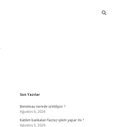
Sidebar
Son Yazılar
https://hiltonbet-giris.com/
betexper 
Beneteau nerede üretiliyor ?
Ağustos 6, 2026
Katılım bankaları faizsiz işlem yapar mı ?
Ağustos 5, 2026