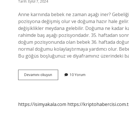
Tarih: Eylül 7, 2024
Anne karnında bebek ne zaman aşağı iner? Gebeliği
pozisyona değişmiş olur ve doğuma hazır hale gelir
değişiklikler meydana gelebilir. Doğuma ne kadar ka
rahimde baş aşağı pozisyondadır. 35. haftadan sonr
doğum pozisyonunda olan bebek 36. haftada doğum k
normal doğumu kolaylaştırmaya yardımcı olur. Bebeği
Bu göğüs boşluğunuz ve diyaframınız üzerindeki bask
Bebek
Devamını okuyun
10 Yorum
Kaçıncı
Aydan
Sonra
Aşağı
Iner
https://isimyakala.com
https://kriptohabercisi.com.t