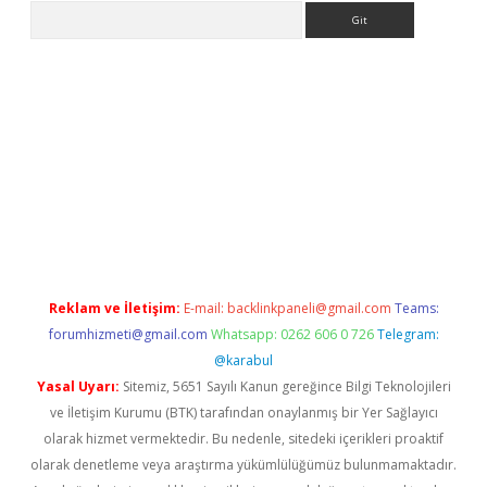
Arama
etexper indir
elexbetgiris.org
Reklam ve İletişim:
E-mail:
backlinkpaneli@gmail.com
Teams:
forumhizmeti@gmail.com
Whatsapp: 0262 606 0 726
Telegram:
@karabul
Yasal Uyarı:
Sitemiz, 5651 Sayılı Kanun gereğince Bilgi Teknolojileri
ve İletişim Kurumu (BTK) tarafından onaylanmış bir Yer Sağlayıcı
olarak hizmet vermektedir. Bu nedenle, sitedeki içerikleri proaktif
olarak denetleme veya araştırma yükümlülüğümüz bulunmamaktadır.