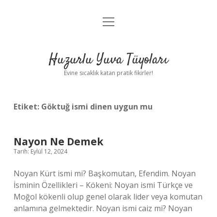
menüyü
Anasayfa
aç
Gizlilik Politikası
Huzurlu Yuva Tüyoları
Yasal Uyarı
Evine sıcaklık katan pratik fikirler!
Hakkımızda
Etiket:
Göktuğ ismi dinen uygun mu
Nayon Ne Demek
Tarih: Eylül 12, 2024
Noyan Kürt ismi mi? Başkomutan, Efendim. Noyan
İsminin Özellikleri – Kökeni: Noyan ismi Türkçe ve
Moğol kökenli olup genel olarak lider veya komutan
anlamına gelmektedir. Noyan ismi caiz mi? Noyan