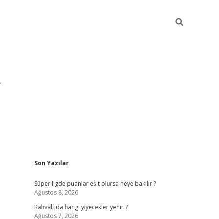
Sidebar
Son Yazılar
https://hiltonbet-giris.com/
betexper i
Süper ligde puanlar eşit olursa neye bakılır ?
Ağustos 8, 2026
Kahvaltıda hangi yiyecekler yenir ?
Ağustos 7, 2026