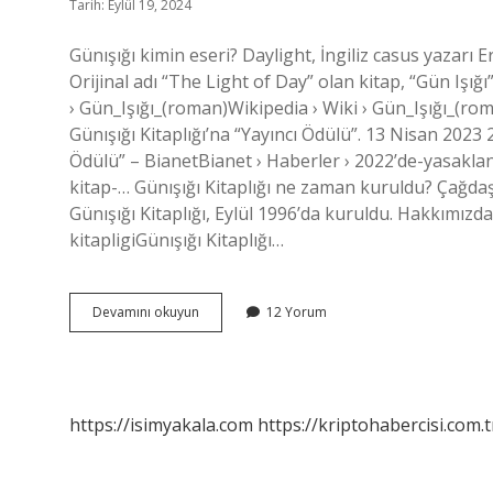
Tarih: Eylül 19, 2024
Günışığı kimin eseri? Daylight, İngiliz casus yazarı E
Orijinal adı “The Light of Day” olan kitap, “Gün Işığ
› Gün_Işığı_(roman)Wikipedia › Wiki › Gün_Işığı_(rom
Günışığı Kitaplığı’na “Yayıncı Ödülü”. 13 Nisan 2023 
Ödülü” – BianetBianet › Haberler › 2022’de-yasaklan
kitap-… Günışığı Kitaplığı ne zaman kuruldu? Çağdaş
Günışığı Kitaplığı, Eylül 1996’da kuruldu. Hakkımızda 
kitapligiGünışığı Kitaplığı…
Günışığı
Devamını okuyun
12 Yorum
Kitaplığı
Kimin
https://isimyakala.com
https://kriptohabercisi.com.t