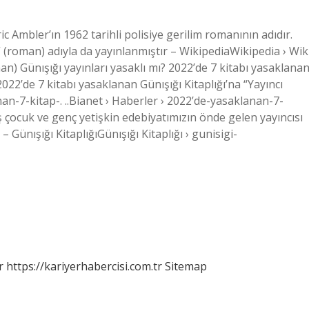
ric Ambler’ın 1962 tarihli polisiye gerilim romanının adıdır.
ı” (roman) adıyla da yayınlanmıştır – WikipediaWikipedia › Wik
an) Günışığı yayınları yasaklı mı? 2022’de 7 kitabı yasaklana
2022’de 7 kitabı yasaklanan Günışığı Kitaplığı’na “Yayıncı
an-7-kitap-. ..Bianet › Haberler › 2022’de-yasaklanan-7-
 çocuk ve genç yetişkin edebiyatımızın önde gelen yayıncısı
– Günışığı KitaplığıGünışığı Kitaplığı › gunisigi-
r
https://kariyerhabercisi.com.tr
Sitemap