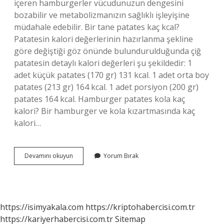
içeren hamburgerler vücudunuzun dengesini
bozabilir ve metabolizmanızın sağlıklı işleyişine
müdahale edebilir. Bir tane patates kaç kcal?
Patatesin kalori değerlerinin hazırlanma şekline
göre değiştiği göz önünde bulundurulduğunda çiğ
patatesin detaylı kalori değerleri şu şekildedir: 1
adet küçük patates (170 gr) 131 kcal. 1 adet orta boy
patates (213 gr) 164 kcal. 1 adet porsiyon (200 gr)
patates 164 kcal. Hamburger patates kola kaç
kalori? Bir hamburger ve kola kızartmasında kaç
kalori…
1
Devamını okuyun
Yorum Bırak
Hamburger
Ve
Patates
Kaç
Kalori
https://isimyakala.com
https://kriptohabercisi.com.tr
https://kariyerhabercisi.com.tr
Sitemap