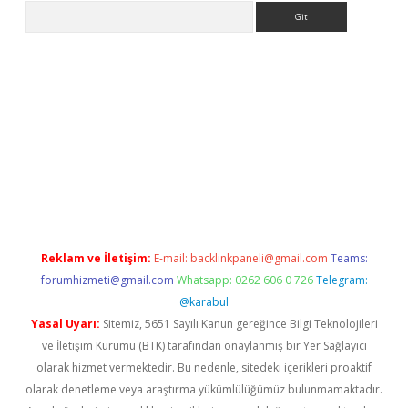
Arama
betexper indir
elexbetgiris.org
Reklam ve İletişim:
E-mail:
backlinkpaneli@gmail.com
Teams:
forumhizmeti@gmail.com
Whatsapp: 0262 606 0 726
Telegram:
@karabul
Yasal Uyarı:
Sitemiz, 5651 Sayılı Kanun gereğince Bilgi Teknolojileri
ve İletişim Kurumu (BTK) tarafından onaylanmış bir Yer Sağlayıcı
olarak hizmet vermektedir. Bu nedenle, sitedeki içerikleri proaktif
olarak denetleme veya araştırma yükümlülüğümüz bulunmamaktadır.