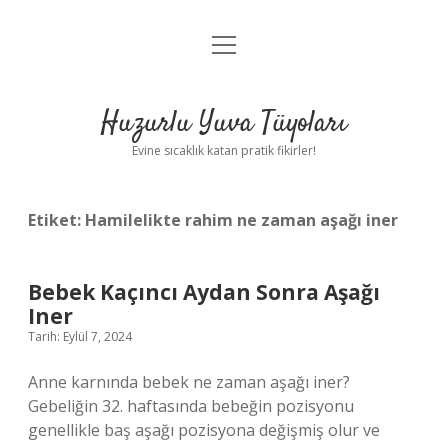
menüyü
Anasayfa
aç
Gizlilik Politikası
Huzurlu Yuva Tüyoları
Yasal Uyarı
Evine sıcaklık katan pratik fikirler!
Hakkımızda
Etiket:
Hamilelikte rahim ne zaman aşağı iner
Bebek Kaçıncı Aydan Sonra Aşağı
Iner
Tarih: Eylül 7, 2024
Anne karnında bebek ne zaman aşağı iner?
Gebeliğin 32. haftasında bebeğin pozisyonu
genellikle baş aşağı pozisyona değişmiş olur ve