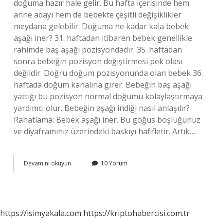
doğuma hazır hale gelir. Bu hafta içerisinde hem
anne adayı hem de bebekte çeşitli değişiklikler
meydana gelebilir. Doğuma ne kadar kala bebek
aşağı iner? 31. haftadan itibaren bebek genellikle
rahimde baş aşağı pozisyondadır. 35. haftadan
sonra bebeğin pozisyon değiştirmesi pek olası
değildir. Doğru doğum pozisyonunda olan bebek 36.
haftada doğum kanalına girer. Bebeğin baş aşağı
yattığı bu pozisyon normal doğumu kolaylaştırmaya
yardımcı olur. Bebeğin aşağı indiği nasıl anlaşılır?
Rahatlama: Bebek aşağı iner. Bu göğüs boşluğunuz
ve diyaframınız üzerindeki baskıyı hafifletir. Artık…
Bebek
Devamını okuyun
10 Yorum
Kaçıncı
Aydan
Sonra
Aşağı
Iner
https://isimyakala.com
https://kriptohabercisi.com.tr