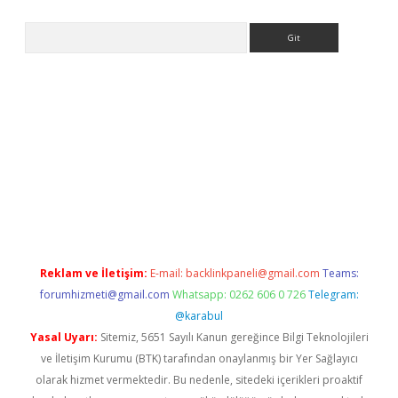
Arama
etexper indir
elexbetgiris.org
Reklam ve İletişim:
E-mail:
backlinkpaneli@gmail.com
Teams:
forumhizmeti@gmail.com
Whatsapp: 0262 606 0 726
Telegram:
@karabul
Yasal Uyarı:
Sitemiz, 5651 Sayılı Kanun gereğince Bilgi Teknolojileri
ve İletişim Kurumu (BTK) tarafından onaylanmış bir Yer Sağlayıcı
olarak hizmet vermektedir. Bu nedenle, sitedeki içerikleri proaktif