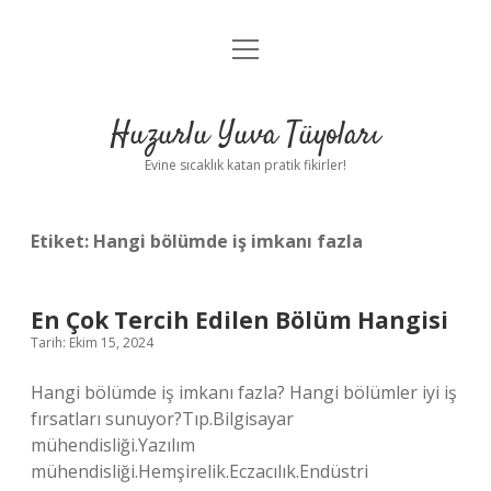
menüyü
Anasayfa
aç
Gizlilik Politikası
Huzurlu Yuva Tüyoları
Yasal Uyarı
Evine sıcaklık katan pratik fikirler!
Hakkımızda
Etiket:
Hangi bölümde iş imkanı fazla
En Çok Tercih Edilen Bölüm Hangisi
Tarih: Ekim 15, 2024
Hangi bölümde iş imkanı fazla? Hangi bölümler iyi iş
fırsatları sunuyor?Tıp.Bilgisayar
mühendisliği.Yazılım
mühendisliği.Hemşirelik.Eczacılık.Endüstri