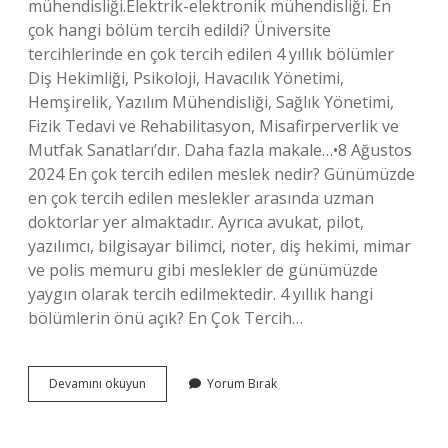
mühendisliği.Elektrik-elektronik mühendisliği. En
çok hangi bölüm tercih edildi? Üniversite
tercihlerinde en çok tercih edilen 4 yıllık bölümler
Diş Hekimliği, Psikoloji, Havacılık Yönetimi,
Hemşirelik, Yazılım Mühendisliği, Sağlık Yönetimi,
Fizik Tedavi ve Rehabilitasyon, Misafirperverlik ve
Mutfak Sanatları’dır. Daha fazla makale…•8 Ağustos
2024 En çok tercih edilen meslek nedir? Günümüzde
en çok tercih edilen meslekler arasında uzman
doktorlar yer almaktadır. Ayrıca avukat, pilot,
yazılımcı, bilgisayar bilimci, noter, diş hekimi, mimar
ve polis memuru gibi meslekler de günümüzde
yaygın olarak tercih edilmektedir. 4 yıllık hangi
bölümlerin önü açık? En Çok Tercih…
En
Devamını okuyun
Yorum Bırak
Çok
Tercih
Edilen