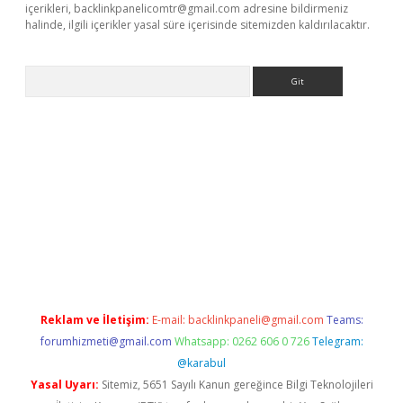
içerikleri,
backlinkpanelicomtr@gmail.com
adresine bildirmeniz
halinde, ilgili içerikler yasal süre içerisinde sitemizden kaldırılacaktır.
Arama
texper indir
elexbetgiris.org
Reklam ve İletişim:
E-mail:
backlinkpaneli@gmail.com
Teams:
forumhizmeti@gmail.com
Whatsapp: 0262 606 0 726
Telegram:
@karabul
Yasal Uyarı:
Sitemiz, 5651 Sayılı Kanun gereğince Bilgi Teknolojileri