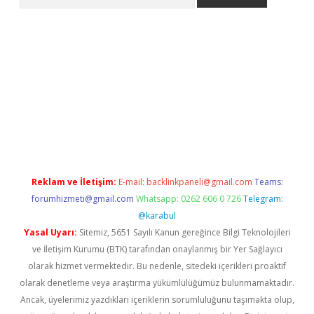
etexper indir
elexbetgiris.org
Reklam ve İletişim:
E-mail:
backlinkpaneli@gmail.com
Teams:
forumhizmeti@gmail.com
Whatsapp: 0262 606 0 726
Telegram:
@karabul
Yasal Uyarı:
Sitemiz, 5651 Sayılı Kanun gereğince Bilgi Teknolojileri
ve İletişim Kurumu (BTK) tarafından onaylanmış bir Yer Sağlayıcı
olarak hizmet vermektedir. Bu nedenle, sitedeki içerikleri proaktif
olarak denetleme veya araştırma yükümlülüğümüz bulunmamaktadır.
Ancak, üyelerimiz yazdıkları içeriklerin sorumluluğunu taşımakta olup,