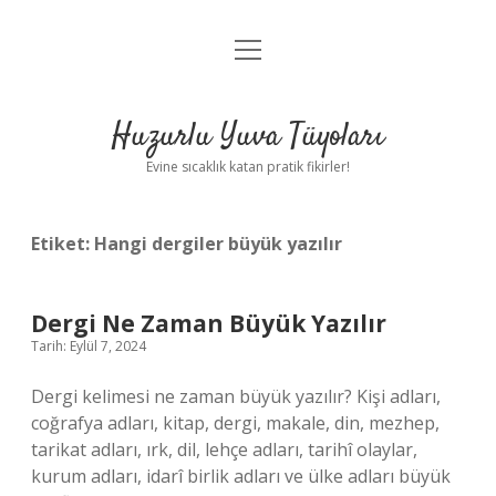
menüyü
Anasayfa
aç
Gizlilik Politikası
Huzurlu Yuva Tüyoları
Yasal Uyarı
Evine sıcaklık katan pratik fikirler!
Hakkımızda
Etiket:
Hangi dergiler büyük yazılır
Dergi Ne Zaman Büyük Yazılır
Tarih: Eylül 7, 2024
Dergi kelimesi ne zaman büyük yazılır? Kişi adları,
coğrafya adları, kitap, dergi, makale, din, mezhep,
tarikat adları, ırk, dil, lehçe adları, tarihî olaylar,
kurum adları, idarî birlik adları ve ülke adları büyük