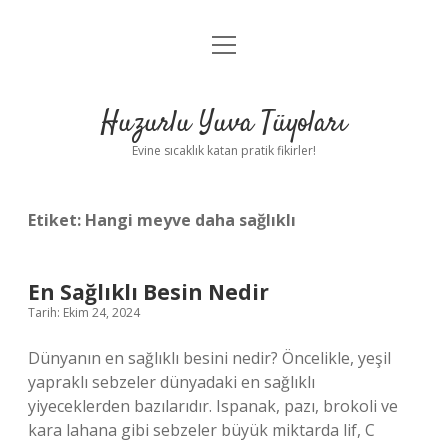
menüyü
Anasayfa
aç
Gizlilik Politikası
Huzurlu Yuva Tüyoları
Yasal Uyarı
Evine sıcaklık katan pratik fikirler!
Hakkımızda
Etiket:
Hangi meyve daha sağlıklı
En Sağlıklı Besin Nedir
Tarih: Ekim 24, 2024
Dünyanın en sağlıklı besini nedir? Öncelikle, yeşil
yapraklı sebzeler dünyadaki en sağlıklı
yiyeceklerden bazılarıdır. Ispanak, pazı, brokoli ve
kara lahana gibi sebzeler büyük miktarda lif, C