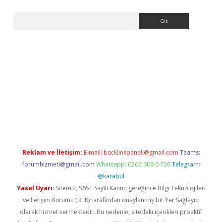
Arama
m/
betexper indir
elexbetgiris.org
Reklam ve İletişim:
E-mail:
backlinkpaneli@gmail.com
Teams:
forumhizmeti@gmail.com
Whatsapp: 0262 606 0 726
Telegram:
@karabul
Yasal Uyarı:
Sitemiz, 5651 Sayılı Kanun gereğince Bilgi Teknolojileri
ve İletişim Kurumu (BTK) tarafından onaylanmış bir Yer Sağlayıcı
olarak hizmet vermektedir. Bu nedenle, sitedeki içerikleri proaktif