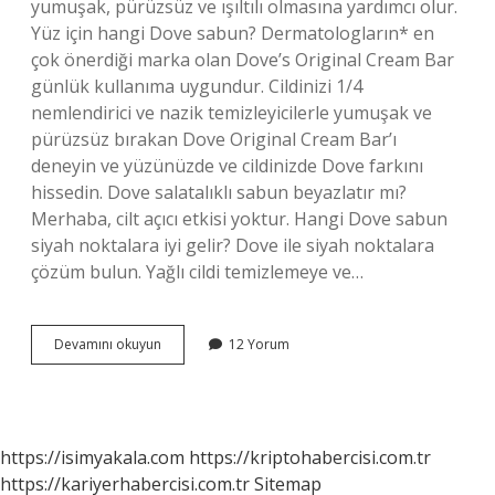
yumuşak, pürüzsüz ve ışıltılı olmasına yardımcı olur.
Yüz için hangi Dove sabun? Dermatologların* en
çok önerdiği marka olan Dove’s Original Cream Bar
günlük kullanıma uygundur. Cildinizi 1/4
nemlendirici ve nazik temizleyicilerle yumuşak ve
pürüzsüz bırakan Dove Original Cream Bar’ı
deneyin ve yüzünüzde ve cildinizde Dove farkını
hissedin. Dove salatalıklı sabun beyazlatır mı?
Merhaba, cilt açıcı etkisi yoktur. Hangi Dove sabun
siyah noktalara iyi gelir? Dove ile siyah noktalara
çözüm bulun. Yağlı cildi temizlemeye ve…
Dove
Devamını okuyun
12 Yorum
Sabun
Yüze
Ne
Faydası
Var
https://isimyakala.com
https://kriptohabercisi.com.tr
https://kariyerhabercisi.com.tr
Sitemap