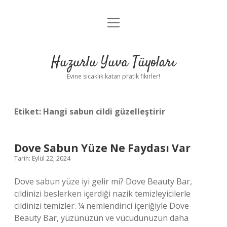
menüyü
Anasayfa
aç
Gizlilik Politikası
Huzurlu Yuva Tüyoları
Yasal Uyarı
Evine sıcaklık katan pratik fikirler!
Hakkımızda
Etiket:
Hangi sabun cildi güzelleştirir
Dove Sabun Yüze Ne Faydası Var
Tarih: Eylül 22, 2024
Dove sabun yüze iyi gelir mi? Dove Beauty Bar,
cildinizi beslerken içerdiği nazik temizleyicilerle
cildinizi temizler. ¼ nemlendirici içeriğiyle Dove
Beauty Bar, yüzünüzün ve vücudunuzun daha