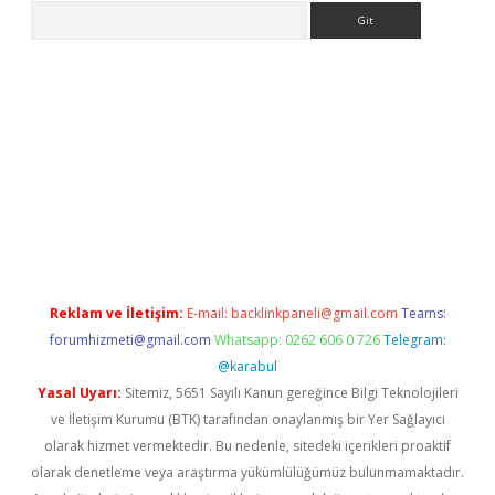
Arama
etexper indir
elexbetgiris.org
Reklam ve İletişim:
E-mail:
backlinkpaneli@gmail.com
Teams:
forumhizmeti@gmail.com
Whatsapp: 0262 606 0 726
Telegram:
@karabul
Yasal Uyarı:
Sitemiz, 5651 Sayılı Kanun gereğince Bilgi Teknolojileri
ve İletişim Kurumu (BTK) tarafından onaylanmış bir Yer Sağlayıcı
olarak hizmet vermektedir. Bu nedenle, sitedeki içerikleri proaktif
olarak denetleme veya araştırma yükümlülüğümüz bulunmamaktadır.