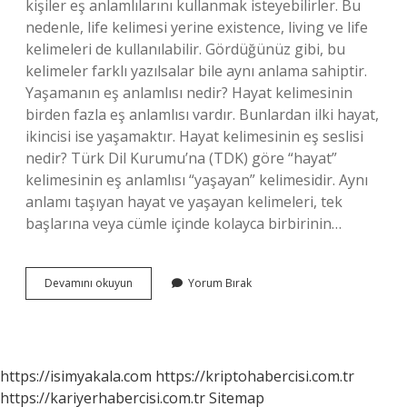
kişiler eş anlamlılarını kullanmak isteyebilirler. Bu
nedenle, life kelimesi yerine existence, living ve life
kelimeleri de kullanılabilir. Gördüğünüz gibi, bu
kelimeler farklı yazılsalar bile aynı anlama sahiptir.
Yaşamanın eş anlamlısı nedir? Hayat kelimesinin
birden fazla eş anlamlısı vardır. Bunlardan ilki hayat,
ikincisi ise yaşamaktır. Hayat kelimesinin eş seslisi
nedir? Türk Dil Kurumu’na (TDK) göre “hayat”
kelimesinin eş anlamlısı “yaşayan” kelimesidir. Aynı
anlamı taşıyan hayat ve yaşayan kelimeleri, tek
başlarına veya cümle içinde kolayca birbirinin…
Hayatım
Devamını okuyun
Yorum Bırak
Eş
Anlamı
Nedir
https://isimyakala.com
https://kriptohabercisi.com.tr
https://kariyerhabercisi.com.tr
Sitemap