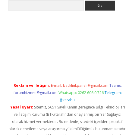
Arama
etexper indir
elexbetgiris.org
Reklam ve İletişim:
E-mail:
backlinkpaneli@gmail.com
Teams:
forumhizmeti@gmail.com
Whatsapp: 0262 606 0 726
Telegram:
@karabul
Yasal Uyarı:
Sitemiz, 5651 Sayılı Kanun gereğince Bilgi Teknolojileri
ve İletişim Kurumu (BTK) tarafından onaylanmış bir Yer Sağlayıcı
olarak hizmet vermektedir. Bu nedenle, sitedeki içerikleri proaktif
olarak denetleme veya araştırma yükümlülüğümüz bulunmamaktadır.