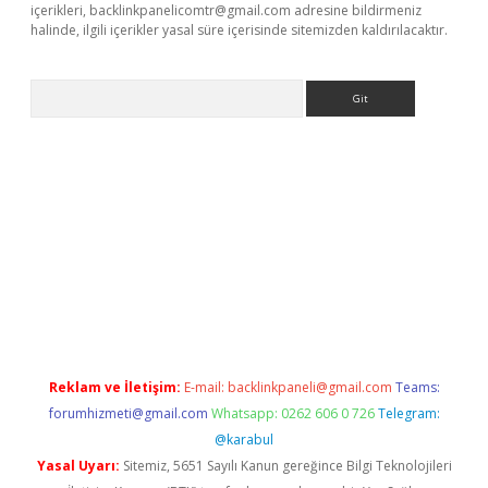
içerikleri,
backlinkpanelicomtr@gmail.com
adresine bildirmeniz
halinde, ilgili içerikler yasal süre içerisinde sitemizden kaldırılacaktır.
Arama
texper indir
elexbetgiris.org
Reklam ve İletişim:
E-mail:
backlinkpaneli@gmail.com
Teams:
forumhizmeti@gmail.com
Whatsapp: 0262 606 0 726
Telegram:
@karabul
Yasal Uyarı:
Sitemiz, 5651 Sayılı Kanun gereğince Bilgi Teknolojileri