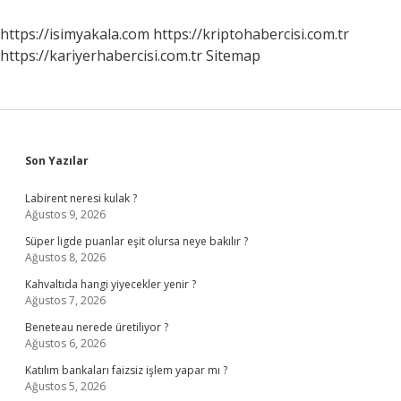
Neleri
Gider
https://isimyakala.com
https://kriptohabercisi.com.tr
Gösterebilir
https://kariyerhabercisi.com.tr
Sitemap
Sidebar
Son Yazılar
Labirent neresi kulak ?
Ağustos 9, 2026
Süper ligde puanlar eşit olursa neye bakılır ?
Ağustos 8, 2026
Kahvaltıda hangi yiyecekler yenir ?
Ağustos 7, 2026
Beneteau nerede üretiliyor ?
Ağustos 6, 2026
Katılım bankaları faizsiz işlem yapar mı ?
Ağustos 5, 2026