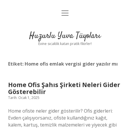
menüyü
Anasayfa
aç
Gizlilik Politikası
Huzurlu Yuva Tüyoları
Yasal Uyarı
Evine sıcaklık katan pratik fikirler!
Hakkımızda
Etiket:
Home ofis emlak vergisi gider yazılır mı
Home Ofis Şahıs Şirketi Neleri Gider
Gösterebilir
Tarih: Ocak 1, 2025
Home ofiste neler gider gösterilir? Ofis giderleri:
Evden çalışıyorsanız, ofiste kullandığınız kağıt,
kalem, kartuş, temizlik malzemeleri ve yiyecek gibi