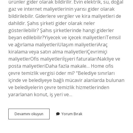
ürünler gider olarak bildirilir. Evin elektrik, su, doğal
gaz ve internet maliyetlerinin yarısı gider olarak
bildirilebilir. Giderlere vergiler ve kira maliyetleri de
dahildir. Şahıs şirketi gider olarak neler
gösterilebilir? Şahıs şirketlerinde hangi giderler
beyan edilebilir?Yiyecek ve içecek maliyetleriTemsil
ve ağırlama maliyetleriUlaşım maliyetleriAraç
kiralama veya satın alma maliyetleriÇevrimiçi
maliyetlerOfis maliyetleriİşyeri faturalarıNakliye ve
posta maliyetleriDaha fazla makale… Home ofis
çevre temizlik vergisi öder mi? “Belediye sınırları
içinde ve belediyeye bağlı mücavir alanlarda bulunan
ve belediyelerin çevre temizlik hizmetlerinden
yararlanan konut, iş yeri ve…
Home
Devamını okuyun
Yorum Bırak
Ofis
Şahıs
Şirketi