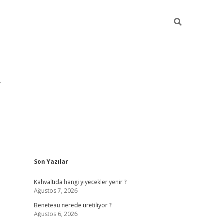
Sidebar
Son Yazılar
https://hiltonbet-giris.com/
betexper i
Kahvaltıda hangi yiyecekler yenir ?
Ağustos 7, 2026
Beneteau nerede üretiliyor ?
Ağustos 6, 2026