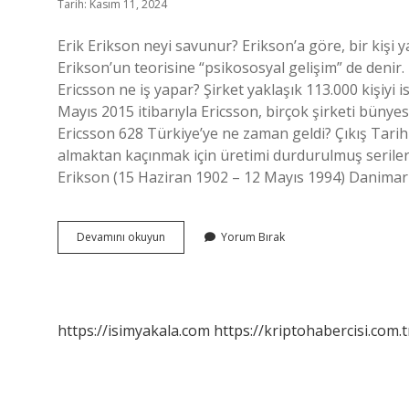
Tarih: Kasım 11, 2024
Erik Erikson neyi savunur? Erikson’a göre, bir kişi
Erikson’un teorisine “psikososyal gelişim” de deni
Ericsson ne iş yapar? Şirket yaklaşık 113.000 kişiyi 
Mayıs 2015 itibarıyla Ericsson, birçok şirketi bünyes
Ericsson 628 Türkiye’ye ne zaman geldi? Çıkış Tarihi
almaktan kaçınmak için üretimi durdurulmuş serileri 
Erikson (15 Haziran 1902 – 12 Mayıs 1994) Danima
Ericsson
Devamını okuyun
Yorum Bırak
Neyi
Savunur
https://isimyakala.com
https://kriptohabercisi.com.t