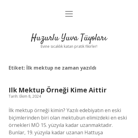
menüyü
Anasayfa
aç
Gizlilik Politikası
Huzurlu Yuva Tüyoları
Yasal Uyarı
Evine sıcaklık katan pratik fikirler!
Hakkımızda
Etiket:
İlk mektup ne zaman yazıldı
Ilk Mektup Örneği Kime Aittir
Tarih: Ekim 8, 2024
İlk mektup örneği kimin? Yazılı edebiyatın en eski
biçimlerinden biri olan mektubun elimizdeki en eski
örnekleri MÖ 15. yüzyıla kadar uzanmaktadır.
Bunlar, 19. yüzyıla kadar uzanan Hattuşa