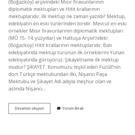
(Boğazköy) arşivindeki Mısır firavunlarının
diplomatik mektupları ve Hitit krallarının
mektuplarıdır. İlk mektup ne zaman yazıldı? Mektup,
edebiyatın en eski türlerinden biridir. Mevcut en eski
örnekler Mısır firavunlarının diplomatik mektupları
(MÖ 15.-14. yüzyıllar) ve Hattuşa Arşivi’ndeki
(Boğazköy) Hitit krallarının mektuplarıdır. Batı
edebiyatında mektup türünün ilk örneklerini Yunan
edebiyatında görüyoruz. Şikayetname ilk mektup
mudur? ŞİKAYET. Konumuzu teşkil eden Fuzûlî’nin
dört Türkçe mektubundan ilki, Nişancı Paşa
Mektubu ve Şikayet Adı adıyla meşhur olan ve
aslında Nişancı…
Ilk
Devamını okuyun
Yorum Bırak
Mektup
Örneği
Kime
Aittir