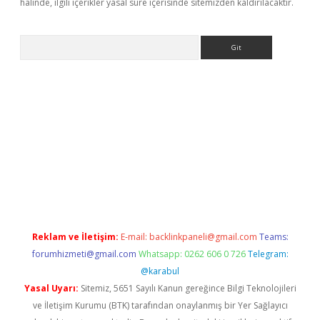
halinde, ilgili içerikler yasal süre içerisinde sitemizden kaldırılacaktır.
Arama
etexper indir
elexbetgiris.org
Reklam ve İletişim:
E-mail:
backlinkpaneli@gmail.com
Teams:
forumhizmeti@gmail.com
Whatsapp: 0262 606 0 726
Telegram:
@karabul
Yasal Uyarı:
Sitemiz, 5651 Sayılı Kanun gereğince Bilgi Teknolojileri
ve İletişim Kurumu (BTK) tarafından onaylanmış bir Yer Sağlayıcı