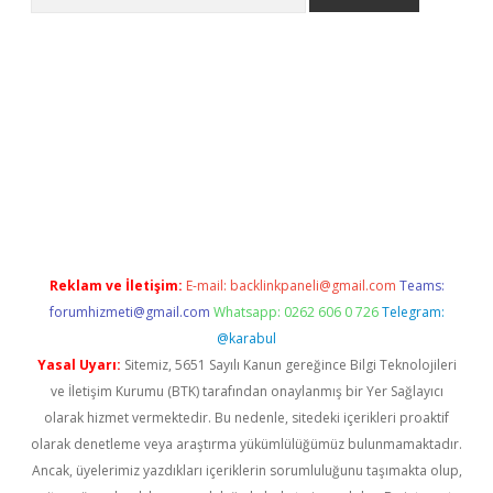
texper indir
elexbetgiris.org
Reklam ve İletişim:
E-mail:
backlinkpaneli@gmail.com
Teams:
forumhizmeti@gmail.com
Whatsapp: 0262 606 0 726
Telegram:
@karabul
Yasal Uyarı:
Sitemiz, 5651 Sayılı Kanun gereğince Bilgi Teknolojileri
ve İletişim Kurumu (BTK) tarafından onaylanmış bir Yer Sağlayıcı
olarak hizmet vermektedir. Bu nedenle, sitedeki içerikleri proaktif
olarak denetleme veya araştırma yükümlülüğümüz bulunmamaktadır.
Ancak, üyelerimiz yazdıkları içeriklerin sorumluluğunu taşımakta olup,