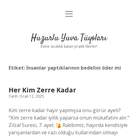
menüyü
Anasayfa
aç
Gizlilik Politikası
Huzurlu Yuva Tüyoları
Yasal Uyarı
Evine sıcaklık katan pratik fikirler!
Hakkımızda
Etiket:
İnsanlar yaptıklarının bedelini öder mi
Her Kim Zerre Kadar
Tarih: Ocak 12, 2025
Kim zerre kadar hayır yapmışsa onu görür ayeti?
“Kim zerre kadar iyilik yaparsa onun mükafatını alır.”
Zilzal Suresi, 7. ayet.
Rabbimiz, hayırda kendisiyle
yarışanlardan ve razı olduğu kullarından olmayı