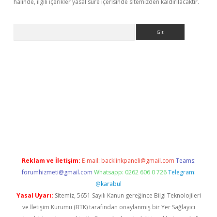
halinde, ilgili içerikler yasal süre içerisinde sitemizden kaldırılacaktır.
Arama
/
betexper indir
elexbetgiris.org
Reklam ve İletişim:
E-mail:
backlinkpaneli@gmail.com
Teams:
forumhizmeti@gmail.com
Whatsapp: 0262 606 0 726
Telegram:
@karabul
Yasal Uyarı:
Sitemiz, 5651 Sayılı Kanun gereğince Bilgi Teknolojileri
ve İletişim Kurumu (BTK) tarafından onaylanmış bir Yer Sağlayıcı