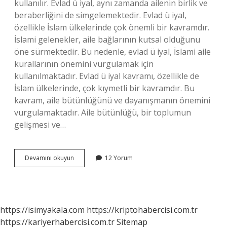
kullanılır. Evlad ü iyal, aynı zamanda ailenin birlik ve
beraberliğini de simgelemektedir. Evlad ü iyal,
özellikle İslam ülkelerinde çok önemli bir kavramdır.
İslami gelenekler, aile bağlarının kutsal olduğunu
öne sürmektedir. Bu nedenle, evlad ü iyal, İslami aile
kurallarının önemini vurgulamak için
kullanılmaktadır. Evlad ü iyal kavramı, özellikle de
İslam ülkelerinde, çok kıymetli bir kavramdır. Bu
kavram, aile bütünlüğünü ve dayanışmanın önemini
vurgulamaktadır. Aile bütünlüğü, bir toplumun
gelişmesi ve…
Evlad
Devamını okuyun
12 Yorum
ü
iyal
ne
demek
https://isimyakala.com
https://kriptohabercisi.com.tr
https://kariyerhabercisi.com.tr
Sitemap