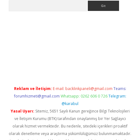
Arama
texper indir
elexbetgiris.org
Reklam ve İletişim:
E-mail:
backlinkpaneli@gmail.com
Teams:
forumhizmeti@gmail.com
Whatsapp: 0262 606 0 726
Telegram:
@karabul
Yasal Uyarı:
Sitemiz, 5651 Sayılı Kanun gereğince Bilgi Teknolojileri
ve İletişim Kurumu (BTK) tarafından onaylanmış bir Yer Sağlayıcı
olarak hizmet vermektedir. Bu nedenle, sitedeki içerikleri proaktif
olarak denetleme veya araştırma yükümlülüğümüz bulunmamaktadır.