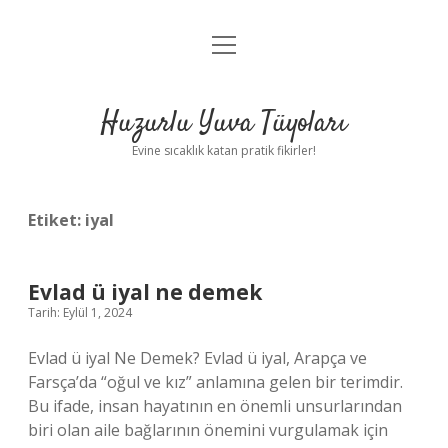
menüyü
Anasayfa
aç
Gizlilik Politikası
Huzurlu Yuva Tüyoları
Yasal Uyarı
Evine sıcaklık katan pratik fikirler!
Hakkımızda
Etiket:
iyal
Evlad ü iyal ne demek
Tarih: Eylül 1, 2024
Evlad ü iyal Ne Demek? Evlad ü iyal, Arapça ve
Farsça’da “oğul ve kız” anlamına gelen bir terimdir.
Bu ifade, insan hayatının en önemli unsurlarından
biri olan aile bağlarının önemini vurgulamak için