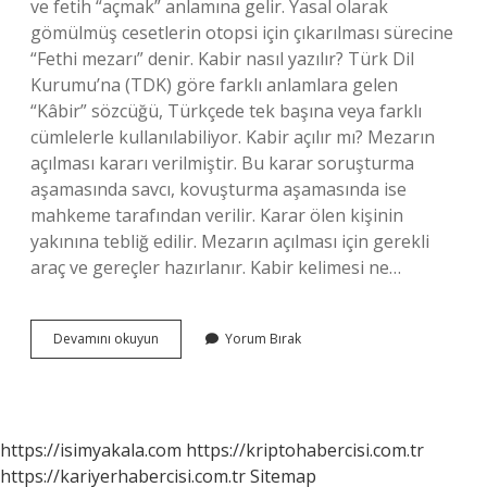
ve fetih “açmak” anlamına gelir. Yasal olarak
gömülmüş cesetlerin otopsi için çıkarılması sürecine
“Fethi mezarı” denir. Kabir nasıl yazılır? Türk Dil
Kurumu’na (TDK) göre farklı anlamlara gelen
“Kâbir” sözcüğü, Türkçede tek başına veya farklı
cümlelerle kullanılabiliyor. Kabir açılır mı? Mezarın
açılması kararı verilmiştir. Bu karar soruşturma
aşamasında savcı, kovuşturma aşamasında ise
mahkeme tarafından verilir. Karar ölen kişinin
yakınına tebliğ edilir. Mezarın açılması için gerekli
araç ve gereçler hazırlanır. Kabir kelimesi ne…
Fethi
Devamını okuyun
Yorum Bırak
Kabir
Nasıl
Yazılır
https://isimyakala.com
https://kriptohabercisi.com.tr
https://kariyerhabercisi.com.tr
Sitemap