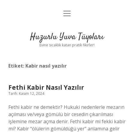
menüyü
Anasayfa
aç
Gizlilik Politikası
Huzurlu Yuva Tüyoları
Yasal Uyarı
Evine sıcaklık katan pratik fikirler!
Hakkımızda
Etiket:
Kabir nasıl yazılır
Fethi Kabir Nasıl Yazılır
Tarih: Kasım 12, 2024
Fethi kabir ne demektir? Hukuki nedenlerle mezarın
açılması ve/veya gömülü bir cesedin çıkarılması
işlemine mezar açma denir. Fethi kabir mi fekki kabir
mi? Kabir “ölülerin gömüldüğü yer” anlamına gelir