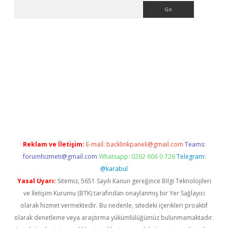
Arama
etexper indir
elexbetgiris.org
Reklam ve İletişim:
E-mail:
backlinkpaneli@gmail.com
Teams:
forumhizmeti@gmail.com
Whatsapp: 0262 606 0 726
Telegram:
@karabul
Yasal Uyarı:
Sitemiz, 5651 Sayılı Kanun gereğince Bilgi Teknolojileri
ve İletişim Kurumu (BTK) tarafından onaylanmış bir Yer Sağlayıcı
olarak hizmet vermektedir. Bu nedenle, sitedeki içerikleri proaktif
olarak denetleme veya araştırma yükümlülüğümüz bulunmamaktadır.