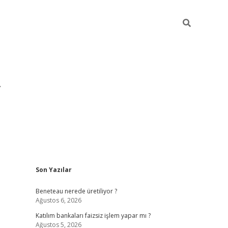
Sidebar
Son Yazılar
https://hiltonbet-giris.com/
betexper in
Beneteau nerede üretiliyor ?
Ağustos 6, 2026
Katılım bankaları faizsiz işlem yapar mı ?
Ağustos 5, 2026