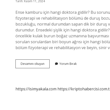
Tarih: Kasım 11, 2024
Ense kamburu için hangi doktora gidilir? Bu sorunu
fizyoterapi ve rehabilitasyon bölümü de duruş bozuk
bozukluğu, normal durumdan sapan dik bir duruş v
durumdur. Ensedeki şişlik için hangi doktora gidilir
öncelikle kulak burun boğaz uzmanına başvurması ge
sorulan sorulardan biri boyun ağrısı için hangi bölüme
bölüm fizyoterapi ve rehabilitasyon ve beyin, sinir 
Ensede
Devamını okuyun
Yorum Bırak
Deve
Hörgücü
Hangi
Doktora
Gidilir
https://isimyakala.com
https://kriptohabercisi.com.t