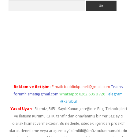
Arama
etexper indir
elexbetgiris.org
Reklam ve İletişim:
E-mail:
backlinkpaneli@gmail.com
Teams:
forumhizmeti@gmail.com
Whatsapp: 0262 606 0 726
Telegram:
@karabul
Yasal Uyarı:
Sitemiz, 5651 Sayılı Kanun gereğince Bilgi Teknolojileri
ve İletişim Kurumu (BTK) tarafından onaylanmış bir Yer Sağlayıcı
olarak hizmet vermektedir. Bu nedenle, sitedeki içerikleri proaktif
olarak denetleme veya araştırma yükümlülüğümüz bulunmamaktadır.