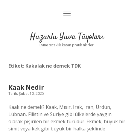
menüyü
Anasayfa
aç
Gizlilik Politikası
Huzurlu Yuva Tüyoları
Yasal Uyarı
Evine sıcaklık katan pratik fikirler!
Hakkımızda
Etiket:
Kakalak ne demek TDK
Kaak Nedir
Tarih: Şubat 10, 2025
Kaak ne demek? Kaak, Mısır, Irak, İran, Ürdün,
Lübnan, Filistin ve Suriye gibi ülkelerde yaygın
olarak pişirilen bir ekmek türüdür. Ekmek, büyük bir
simit veya kek gibi büyük bir halka şeklinde