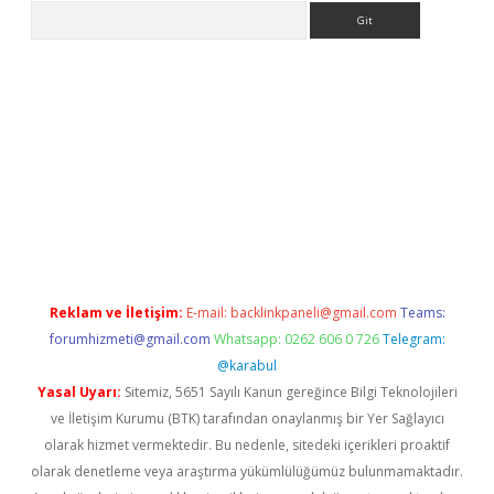
Arama
etexper indir
elexbetgiris.org
Reklam ve İletişim:
E-mail:
backlinkpaneli@gmail.com
Teams:
forumhizmeti@gmail.com
Whatsapp: 0262 606 0 726
Telegram:
@karabul
Yasal Uyarı:
Sitemiz, 5651 Sayılı Kanun gereğince Bilgi Teknolojileri
ve İletişim Kurumu (BTK) tarafından onaylanmış bir Yer Sağlayıcı
olarak hizmet vermektedir. Bu nedenle, sitedeki içerikleri proaktif
olarak denetleme veya araştırma yükümlülüğümüz bulunmamaktadır.