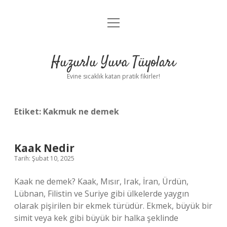
menüyü
Anasayfa
aç
Gizlilik Politikası
Huzurlu Yuva Tüyoları
Yasal Uyarı
Evine sıcaklık katan pratik fikirler!
Hakkımızda
Etiket:
Kakmuk ne demek
Kaak Nedir
Tarih: Şubat 10, 2025
Kaak ne demek? Kaak, Mısır, Irak, İran, Ürdün,
Lübnan, Filistin ve Suriye gibi ülkelerde yaygın
olarak pişirilen bir ekmek türüdür. Ekmek, büyük bir
simit veya kek gibi büyük bir halka şeklinde