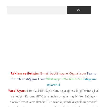
Arama
etexper indir
elexbetgiris.org
Reklam ve İletişim:
E-mail:
backlinkpaneli@gmail.com
Teams:
forumhizmeti@gmail.com
Whatsapp: 0262 606 0 726
Telegram:
@karabul
Yasal Uyarı:
Sitemiz, 5651 Sayılı Kanun gereğince Bilgi Teknolojileri
ve İletişim Kurumu (BTK) tarafından onaylanmış bir Yer Sağlayıcı
olarak hizmet vermektedir. Bu nedenle, sitedeki içerikleri proaktif