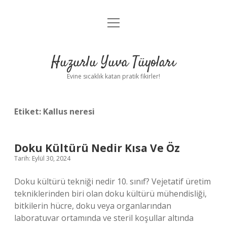
menüyü
Anasayfa
aç
Gizlilik Politikası
Huzurlu Yuva Tüyoları
Yasal Uyarı
Evine sıcaklık katan pratik fikirler!
Hakkımızda
Etiket:
Kallus neresi
Doku Kültürü Nedir Kısa Ve Öz
Tarih: Eylül 30, 2024
Doku kültürü tekniği nedir 10. sınıf? Vejetatif üretim
tekniklerinden biri olan doku kültürü mühendisliği,
bitkilerin hücre, doku veya organlarından
laboratuvar ortamında ve steril koşullar altında