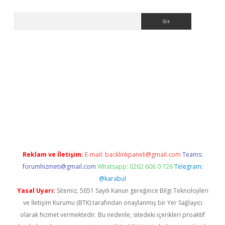
Arama
ps://hiltonbet-giris.com/
betexper indir
elexbetgiris.org
Reklam ve İletişim:
E-mail:
backlinkpaneli@gmail.com
Teams:
forumhizmeti@gmail.com
Whatsapp: 0262 606 0 726
Telegram:
@karabul
Yasal Uyarı:
Sitemiz, 5651 Sayılı Kanun gereğince Bilgi Teknolojileri
ve İletişim Kurumu (BTK) tarafından onaylanmış bir Yer Sağlayıcı
olarak hizmet vermektedir. Bu nedenle, sitedeki içerikleri proaktif