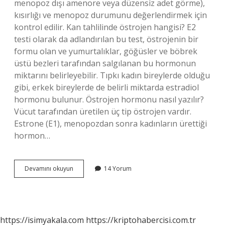
menopoz dışı amenore veya düzensiz adet görme),
kısırlığı ve menopoz durumunu değerlendirmek için
kontrol edilir. Kan tahlilinde östrojen hangisi? E2
testi olarak da adlandırılan bu test, östrojenin bir
formu olan ve yumurtalıklar, göğüsler ve böbrek
üstü bezleri tarafından salgılanan bu hormonun
miktarını belirleyebilir. Tıpkı kadın bireylerde olduğu
gibi, erkek bireylerde de belirli miktarda estradiol
hormonu bulunur. Östrojen hormonu nasıl yazılır?
Vücut tarafından üretilen üç tip östrojen vardır.
Estrone (E1), menopozdan sonra kadınların ürettiği
hormon…
Tahlilde
Devamını okuyun
14 Yorum
Östrojen
Nasıl
Yazılır
https://isimyakala.com
https://kriptohabercisi.com.tr