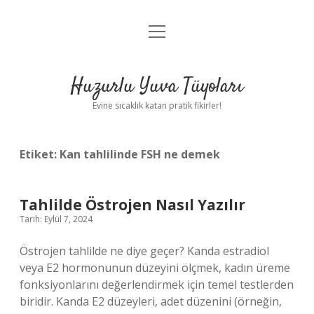
menüyü
Anasayfa
aç
Gizlilik Politikası
Huzurlu Yuva Tüyoları
Yasal Uyarı
Evine sıcaklık katan pratik fikirler!
Hakkımızda
Etiket:
Kan tahlilinde FSH ne demek
Tahlilde Östrojen Nasıl Yazılır
Tarih: Eylül 7, 2024
Östrojen tahlilde ne diye geçer? Kanda estradiol
veya E2 hormonunun düzeyini ölçmek, kadın üreme
fonksiyonlarını değerlendirmek için temel testlerden
biridir. Kanda E2 düzeyleri, adet düzenini (örneğin,