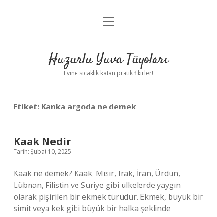
menüyü
Anasayfa
aç
Gizlilik Politikası
Huzurlu Yuva Tüyoları
Yasal Uyarı
Evine sıcaklık katan pratik fikirler!
Hakkımızda
Etiket:
Kanka argoda ne demek
Kaak Nedir
Tarih: Şubat 10, 2025
Kaak ne demek? Kaak, Mısır, Irak, İran, Ürdün,
Lübnan, Filistin ve Suriye gibi ülkelerde yaygın
olarak pişirilen bir ekmek türüdür. Ekmek, büyük bir
simit veya kek gibi büyük bir halka şeklinde