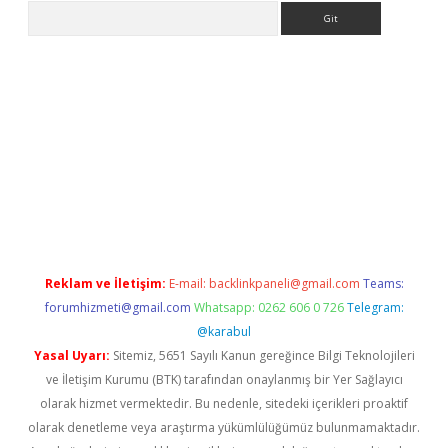
Arama
texper indir
elexbetgiris.org
Reklam ve İletişim:
E-mail:
backlinkpaneli@gmail.com
Teams:
forumhizmeti@gmail.com
Whatsapp: 0262 606 0 726
Telegram:
@karabul
Yasal Uyarı:
Sitemiz, 5651 Sayılı Kanun gereğince Bilgi Teknolojileri
ve İletişim Kurumu (BTK) tarafından onaylanmış bir Yer Sağlayıcı
olarak hizmet vermektedir. Bu nedenle, sitedeki içerikleri proaktif
olarak denetleme veya araştırma yükümlülüğümüz bulunmamaktadır.