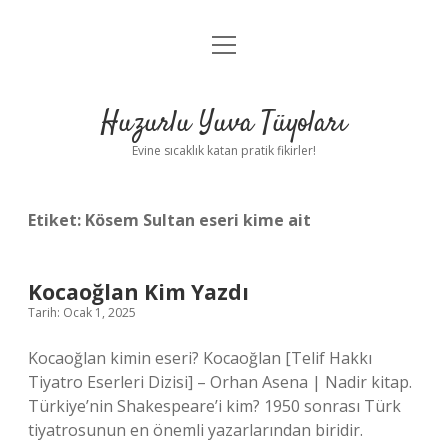
menüyü
Anasayfa
aç
Gizlilik Politikası
Huzurlu Yuva Tüyoları
Yasal Uyarı
Evine sıcaklık katan pratik fikirler!
Hakkımızda
Etiket:
Kösem Sultan eseri kime ait
Kocaoğlan Kim Yazdı
Tarih: Ocak 1, 2025
Kocaoğlan kimin eseri? Kocaoğlan [Telif Hakkı
Tiyatro Eserleri Dizisi] – Orhan Asena | Nadir kitap.
Türkiye’nin Shakespeare’i kim? 1950 sonrası Türk
tiyatrosunun en önemli yazarlarından biridir.