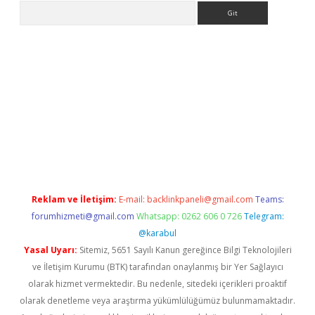
Arama
etexper indir
elexbetgiris.org
Reklam ve İletişim:
E-mail:
backlinkpaneli@gmail.com
Teams:
forumhizmeti@gmail.com
Whatsapp: 0262 606 0 726
Telegram:
@karabul
Yasal Uyarı:
Sitemiz, 5651 Sayılı Kanun gereğince Bilgi Teknolojileri
ve İletişim Kurumu (BTK) tarafından onaylanmış bir Yer Sağlayıcı
olarak hizmet vermektedir. Bu nedenle, sitedeki içerikleri proaktif
olarak denetleme veya araştırma yükümlülüğümüz bulunmamaktadır.