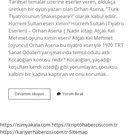
Tarihsel temalar üzerine eserler veren, oldukça
üretken bir oyun yazarı olan Orhan Asena, “Türk
Tiyatrosunun Shakespeare’i” olarak kabul edilir.
Hürrem Sultan eseri kimin? Hürrem Sultan (Tiyatro
Eserleri) – Orhan Asena | Nadir kitap. Atçalı Kel
Mehmet oyunu kimin eseri? Atçalı Kel Mehmet
(oyuncu) Orhan Asena bu tiyatro eseriyle 1970 TRT
Sanat Ödülleri yarışmasında temsil ödülü aldı.
Kocaoğlan konusu nedir? Kocaoğlan, yaşadığı
koşulları kendi istediği gibi yorumlayan, çocuksu
kalbini bir kadına kaptıran ve onu korumak…
Kocaoğlan
Devamını okuyun
Yorum Bırak
Kim
Yazdı
https://isimyakala.com
https://kriptohabercisi.com.tr
https://kariyerhabercisi.com.tr
Sitemap