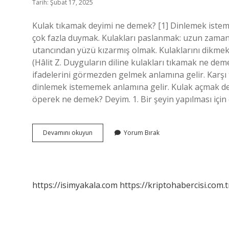
Tarih: Şubat 17, 2025
Kulak tıkamak deyimi ne demek? [1] Dinlemek istemiyo
çok fazla duymak. Kulakları paslanmak: uzun zaman
utancından yüzü kızarmış olmak. Kulaklarını dikmek: 
(Hâlit Z. Duyguların diline kulakları tıkamak ne deme
ifadelerini görmezden gelmek anlamına gelir. Karşı
dinlemek istememek anlamına gelir. Kulak açmak deyi
öperek ne demek? Deyim. 1. Bir şeyin yapılması için
Kulak
Devamını okuyun
Yorum Bırak
Tıkamak
Deyimi
Nedir
https://isimyakala.com
https://kriptohabercisi.com.t