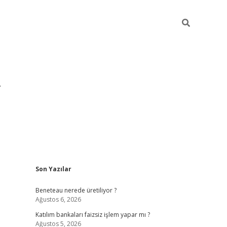
Sidebar
Son Yazılar
https://hiltonbet-giris.com/
betexper ind
Beneteau nerede üretiliyor ?
Ağustos 6, 2026
Katılım bankaları faizsiz işlem yapar mı ?
Ağustos 5, 2026