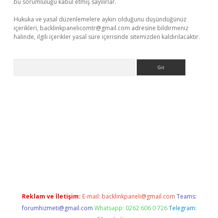
bu sorumluluğu kabul etmiş sayılırlar.
Hukuka ve yasal düzenlemelere aykırı olduğunu düşündüğünüz
içerikleri,
backlinkpanelicomtr@gmail.com
adresine bildirmeniz
halinde, ilgili içerikler yasal süre içerisinde sitemizden kaldırılacaktır.
Arama
etexper indir
elexbetgiris.org
Reklam ve İletişim:
E-mail:
backlinkpaneli@gmail.com
Teams:
forumhizmeti@gmail.com
Whatsapp: 0262 606 0 726
Telegram: