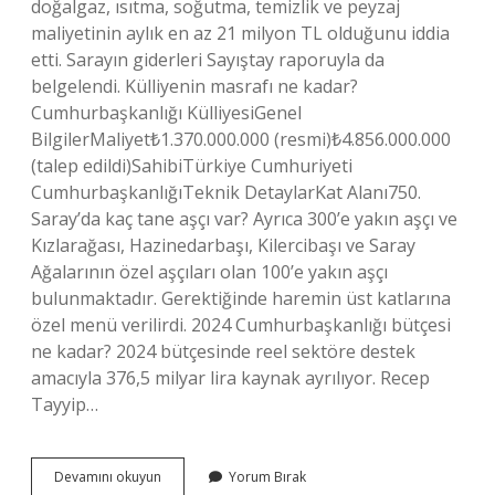
doğalgaz, ısıtma, soğutma, temizlik ve peyzaj
maliyetinin aylık en az 21 milyon TL olduğunu iddia
etti. Sarayın giderleri Sayıştay raporuyla da
belgelendi. Külliyenin masrafı ne kadar?
Cumhurbaşkanlığı KülliyesiGenel
BilgilerMaliyet₺1.370.000.000 (resmi)₺4.856.000.000
(talep edildi)SahibiTürkiye Cumhuriyeti
CumhurbaşkanlığıTeknik DetaylarKat Alanı750.
Saray’da kaç tane aşçı var? Ayrıca 300’e yakın aşçı ve
Kızlarağası, Hazinedarbaşı, Kilercibaşı ve Saray
Ağalarının özel aşçıları olan 100’e yakın aşçı
bulunmaktadır. Gerektiğinde haremin üst katlarına
özel menü verilirdi. 2024 Cumhurbaşkanlığı bütçesi
ne kadar? 2024 bütçesinde reel sektöre destek
amacıyla 376,5 milyar lira kaynak ayrılıyor. Recep
Tayyip…
Sarayın
Devamını okuyun
Yorum Bırak