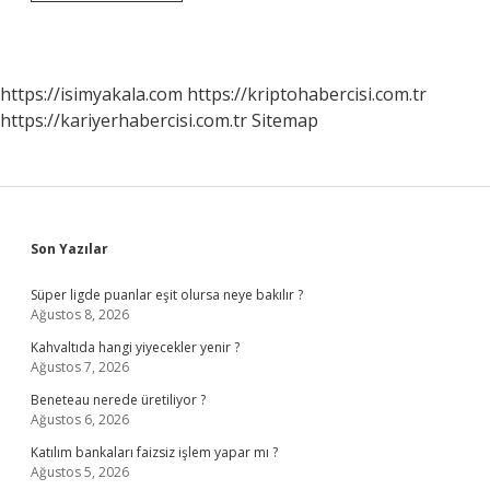
Bir
Günlük
Masrafı
Ne
Kadar
https://isimyakala.com
https://kriptohabercisi.com.tr
https://kariyerhabercisi.com.tr
Sitemap
Sidebar
Son Yazılar
Süper ligde puanlar eşit olursa neye bakılır ?
Ağustos 8, 2026
Kahvaltıda hangi yiyecekler yenir ?
Ağustos 7, 2026
Beneteau nerede üretiliyor ?
Ağustos 6, 2026
Katılım bankaları faizsiz işlem yapar mı ?
Ağustos 5, 2026