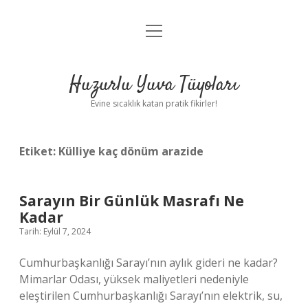
menüyü
Anasayfa
aç
Gizlilik Politikası
Huzurlu Yuva Tüyoları
Yasal Uyarı
Evine sıcaklık katan pratik fikirler!
Hakkımızda
Etiket:
Külliye kaç dönüm arazide
Sarayın Bir Günlük Masrafı Ne
Kadar
Tarih: Eylül 7, 2024
Cumhurbaşkanlığı Sarayı’nın aylık gideri ne kadar?
Mimarlar Odası, yüksek maliyetleri nedeniyle
eleştirilen Cumhurbaşkanlığı Sarayı’nın elektrik, su,