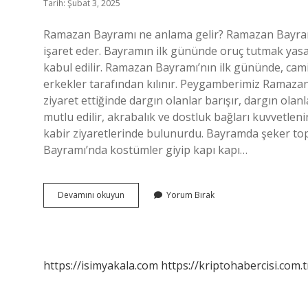
Tarih: Şubat 3, 2025
Ramazan Bayramı ne anlama gelir? Ramazan Bayram
işaret eder. Bayramın ilk gününde oruç tutmak ya
kabul edilir. Ramazan Bayramı’nın ilk gününde, cam
erkekler tarafından kılınır. Peygamberimiz Ramaz
ziyaret ettiğinde dargın olanlar barışır, dargın olanlar
mutlu edilir, akrabalık ve dostluk bağları kuvvetlenir
kabir ziyaretlerinde bulunurdu. Bayramda şeker top
Bayramı’nda kostümler giyip kapı kapı…
Ramazan
Devamını okuyun
Yorum Bırak
Bayramının
Anlamı
Nedir
https://isimyakala.com
https://kriptohabercisi.com.t