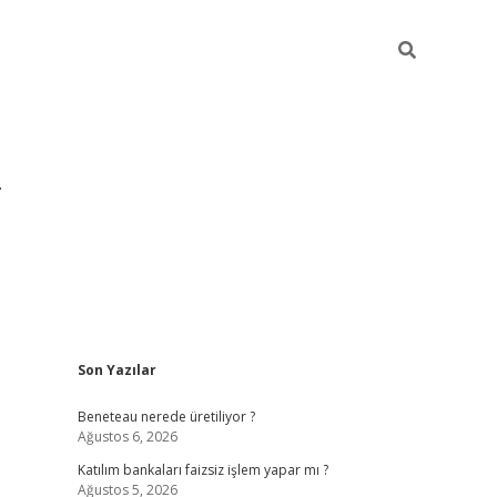
Sidebar
Son Yazılar
https://hiltonbet-giris.com/
betexper i
Beneteau nerede üretiliyor ?
Ağustos 6, 2026
Katılım bankaları faizsiz işlem yapar mı ?
Ağustos 5, 2026