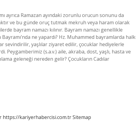
ı ayrıca Ramazan ayındaki zorunlu orucun sonunu da
saktır ve bu günde oruç tutmak mekruh veya haram olarak
ilerde bayram namazı kılınır. Bayram namazı genellikle
an Bayramı’nda ne yapardı? Hz. Muhammed bayramlarda halk
 sevindirilir, yaşlılar ziyaret edilir, çocuklar hediyelerle
di. Peygamberimiz (s.a.v.) aile, akraba, dost, yaşlı, hasta ve
lama geleneği nereden gelir? Çocukların Cadılar
r
https://kariyerhabercisi.com.tr
Sitemap