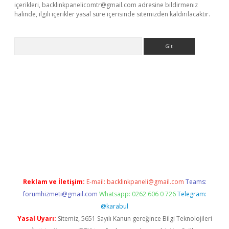
içerikleri,
backlinkpanelicomtr@gmail.com
adresine bildirmeniz
halinde, ilgili içerikler yasal süre içerisinde sitemizden kaldırılacaktır.
Arama
texper indir
elexbetgiris.org
Reklam ve İletişim:
E-mail:
backlinkpaneli@gmail.com
Teams:
forumhizmeti@gmail.com
Whatsapp: 0262 606 0 726
Telegram:
@karabul
Yasal Uyarı:
Sitemiz, 5651 Sayılı Kanun gereğince Bilgi Teknolojileri