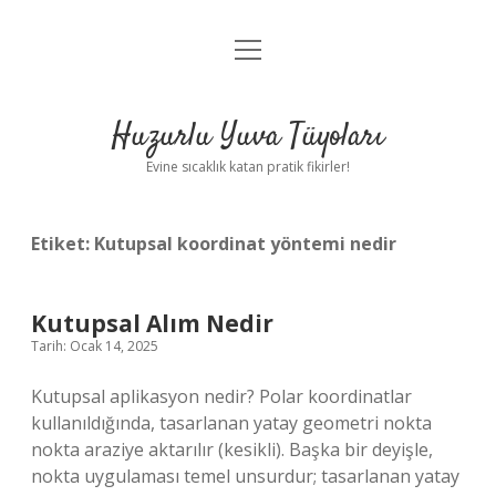
menüyü
Anasayfa
aç
Gizlilik Politikası
Huzurlu Yuva Tüyoları
Yasal Uyarı
Evine sıcaklık katan pratik fikirler!
Hakkımızda
Etiket:
Kutupsal koordinat yöntemi nedir
Kutupsal Alım Nedir
Tarih: Ocak 14, 2025
Kutupsal aplikasyon nedir? Polar koordinatlar
kullanıldığında, tasarlanan yatay geometri nokta
nokta araziye aktarılır (kesikli). Başka bir deyişle,
nokta uygulaması temel unsurdur; tasarlanan yatay