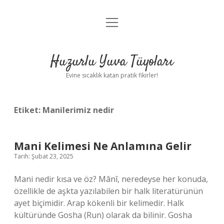
menüyü
Anasayfa
aç
Gizlilik Politikası
Huzurlu Yuva Tüyoları
Yasal Uyarı
Evine sıcaklık katan pratik fikirler!
Hakkımızda
Etiket:
Manilerimiz nedir
Mani Kelimesi Ne Anlamına Gelir
Tarih: Şubat 23, 2025
Mani nedir kısa ve öz? Mânî, neredeyse her konuda,
özellikle de aşkta yazılabilen bir halk literatürünün
ayet biçimidir. Arap kökenli bir kelimedir. Halk
kültüründe Gosha (Run) olarak da bilinir. Gosha