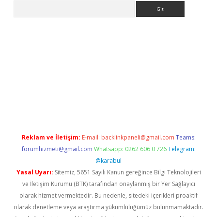
Arama
etexper indir
elexbetgiris.org
Reklam ve İletişim:
E-mail:
backlinkpaneli@gmail.com
Teams:
forumhizmeti@gmail.com
Whatsapp: 0262 606 0 726
Telegram:
@karabul
Yasal Uyarı:
Sitemiz, 5651 Sayılı Kanun gereğince Bilgi Teknolojileri
ve İletişim Kurumu (BTK) tarafından onaylanmış bir Yer Sağlayıcı
olarak hizmet vermektedir. Bu nedenle, sitedeki içerikleri proaktif
olarak denetleme veya araştırma yükümlülüğümüz bulunmamaktadır.