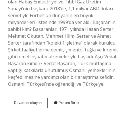
olan Habaş Endüstriyel ve Tıbbi Gaz Üretim
Sanayi’nin başkanı. 2018’de, 1,1 milyar ABD doları
servetiyle Forbes’un dünyanın en büyük
milyarderleri listesinde 1999’da yer aldı. Başaran’ın
sahibi kim? Başaranlar, 1971 yılında Hasan Serter,
Mehmet Okutan, Mehmet Hilmi Serter ve Ahmet
Serter tarafından “kolektif işletme” olarak kuruldu.
Şirket faaliyetlerine demir, çimento, tuğla ve kiremit
gibi temel inşaat malzemeleriyle başladı. Aşçı Vedat
Başaran kimdir? Vedat Başaran, Türk mutfağına
yaptığı katkılarla unutulmuş Osmanlı yemeklerinin
keşfedilmesine yardımcı olan bir araştırma şefidir.
Osmanlı Türkçesi’nde öğrendiği ve Türkçe’ye…
Başaran
Devamını okuyun
Yorum Bırak
Ailesi
Kimdir