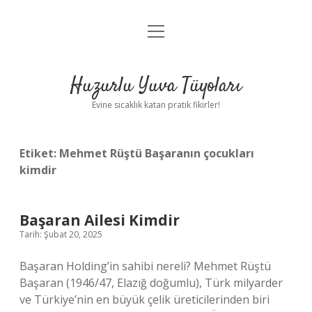
menüyü
Anasayfa
aç
Gizlilik Politikası
Huzurlu Yuva Tüyoları
Yasal Uyarı
Evine sıcaklık katan pratik fikirler!
Hakkımızda
Etiket:
Mehmet Rüştü Başaranın çocukları
kimdir
Başaran Ailesi Kimdir
Tarih: Şubat 20, 2025
Başaran Holding’in sahibi nereli? Mehmet Rüştü
Başaran (1946/47, Elazığ doğumlu), Türk milyarder
ve Türkiye’nin en büyük çelik üreticilerinden biri