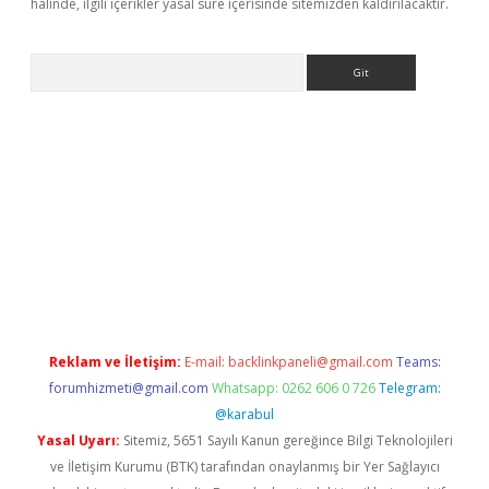
halinde, ilgili içerikler yasal süre içerisinde sitemizden kaldırılacaktır.
Arama
etexper indir
elexbetgiris.org
Reklam ve İletişim:
E-mail:
backlinkpaneli@gmail.com
Teams:
forumhizmeti@gmail.com
Whatsapp: 0262 606 0 726
Telegram:
@karabul
Yasal Uyarı:
Sitemiz, 5651 Sayılı Kanun gereğince Bilgi Teknolojileri
ve İletişim Kurumu (BTK) tarafından onaylanmış bir Yer Sağlayıcı