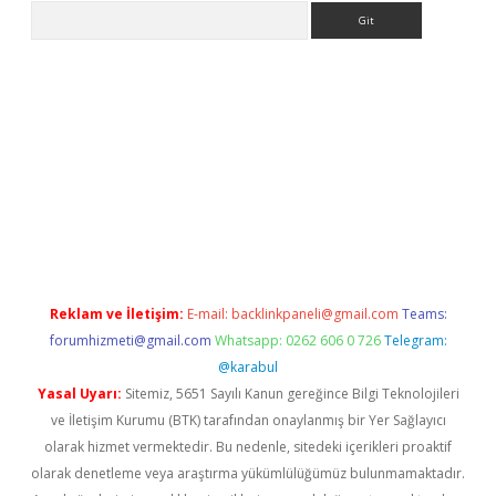
Arama
texper indir
elexbetgiris.org
Reklam ve İletişim:
E-mail:
backlinkpaneli@gmail.com
Teams:
forumhizmeti@gmail.com
Whatsapp: 0262 606 0 726
Telegram:
@karabul
Yasal Uyarı:
Sitemiz, 5651 Sayılı Kanun gereğince Bilgi Teknolojileri
ve İletişim Kurumu (BTK) tarafından onaylanmış bir Yer Sağlayıcı
olarak hizmet vermektedir. Bu nedenle, sitedeki içerikleri proaktif
olarak denetleme veya araştırma yükümlülüğümüz bulunmamaktadır.