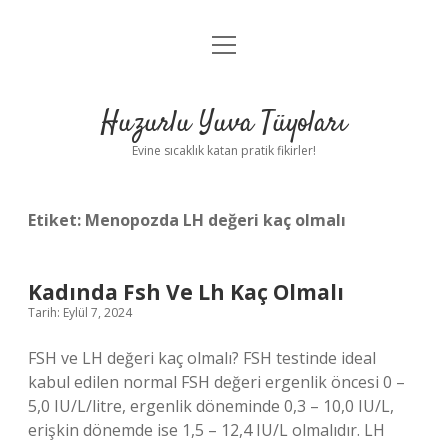
menüyü
Anasayfa
aç
Gizlilik Politikası
Huzurlu Yuva Tüyoları
Yasal Uyarı
Evine sıcaklık katan pratik fikirler!
Hakkımızda
Etiket:
Menopozda LH değeri kaç olmalı
Kadında Fsh Ve Lh Kaç Olmalı
Tarih: Eylül 7, 2024
FSH ve LH değeri kaç olmalı? FSH testinde ideal
kabul edilen normal FSH değeri ergenlik öncesi 0 –
5,0 IU/L/litre, ergenlik döneminde 0,3 – 10,0 IU/L,
erişkin dönemde ise 1,5 – 12,4 IU/L olmalıdır. LH