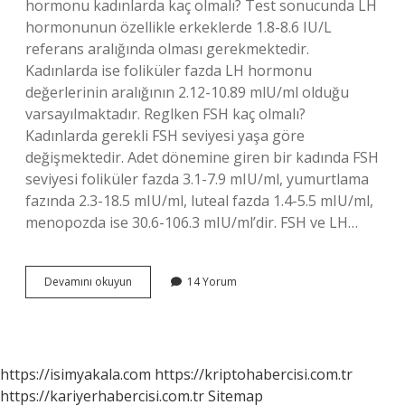
hormonu kadınlarda kaç olmalı? Test sonucunda LH
hormonunun özellikle erkeklerde 1.8-8.6 IU/L
referans aralığında olması gerekmektedir.
Kadınlarda ise foliküler fazda LH hormonu
değerlerinin aralığının 2.12-10.89 mlU/ml olduğu
varsayılmaktadır. Reglken FSH kaç olmalı?
Kadınlarda gerekli FSH seviyesi yaşa göre
değişmektedir. Adet dönemine giren bir kadında FSH
seviyesi foliküler fazda 3.1-7.9 mIU/ml, yumurtlama
fazında 2.3-18.5 mIU/ml, luteal fazda 1.4-5.5 mIU/ml,
menopozda ise 30.6-106.3 mIU/ml’dir. FSH ve LH…
Kadında
Devamını okuyun
14 Yorum
Fsh
Ve
Lh
Kaç
Olmalı
https://isimyakala.com
https://kriptohabercisi.com.tr
https://kariyerhabercisi.com.tr
Sitemap