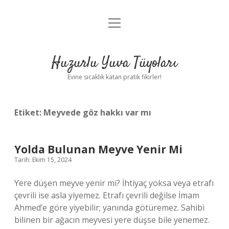
menüyü
Anasayfa
aç
Gizlilik Politikası
Huzurlu Yuva Tüyoları
Yasal Uyarı
Evine sıcaklık katan pratik fikirler!
Hakkımızda
Etiket:
Meyvede göz hakkı var mı
Yolda Bulunan Meyve Yenir Mi
Tarih: Ekim 15, 2024
Yere düşen meyve yenir mi? İhtiyaç yoksa veya etrafı
çevrili ise asla yiyemez. Etrafı çevrili değilse İmam
Ahmed’e göre yiyebilir; yanında götüremez. Sahibi
bilinen bir ağacın meyvesi yere düşse bile yenemez.