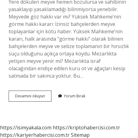
Yere dökülen meyve hemen bozulursa ve sahibinin
yasaklayıp yasaklamadığı bilinmiyorsa yenebilir.
Meyvede göz hakkı var mı? Yüksek Mahkeme’nin
görme hakkı kararı: İzinsiz bahçelerden meyve
toplayanlar için kötü haber. Yüksek Mahkeme’nin
kararı, halk arasında “görme hakkı” olarak bilinen
bahçelerden meyve ve sebze toplamanın bir hırsızlık
suçu olduğunu açıkça ortaya koydu. Mezarlıkta
yetişen meyve yenir mi? Mezarlıkta israf
olacağından endişe edilen kuru ot ve ağaçları kesip
satmada bir sakınca yoktur. Bu…
Yolda
Devamını okuyun
Yorum Bırak
Bulunan
Meyve
Yenir
Mi
https://isimyakala.com
https://kriptohabercisi.com.tr
https://kariyerhabercisi.com.tr
Sitemap