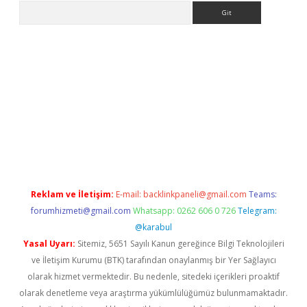
Arama
etexper indir
elexbetgiris.org
Reklam ve İletişim:
E-mail:
backlinkpaneli@gmail.com
Teams:
forumhizmeti@gmail.com
Whatsapp: 0262 606 0 726
Telegram:
@karabul
Yasal Uyarı:
Sitemiz, 5651 Sayılı Kanun gereğince Bilgi Teknolojileri
ve İletişim Kurumu (BTK) tarafından onaylanmış bir Yer Sağlayıcı
olarak hizmet vermektedir. Bu nedenle, sitedeki içerikleri proaktif
olarak denetleme veya araştırma yükümlülüğümüz bulunmamaktadır.