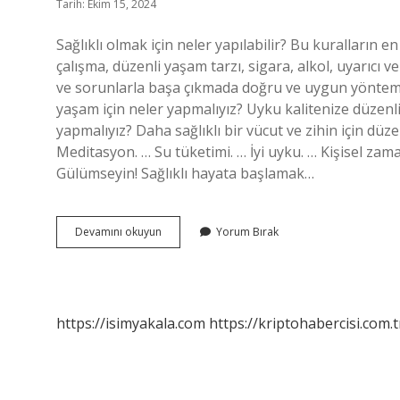
Tarih: Ekim 15, 2024
Sağlıklı olmak için neler yapılabilir? Bu kuralların e
çalışma, düzenli yaşam tarzı, sigara, alkol, uyarı
ve sorunlarla başa çıkmada doğru ve uygun yöntemleri
yaşam için neler yapmalıyız? Uyku kalitenize düzenli 
yapmalıyız? Daha sağlıklı bir vücut ve zihin için düzenl
Meditasyon. … Su tüketimi. … İyi uyku. … Kişisel zama
Gülümseyin! Sağlıklı hayata başlamak…
Daha
Devamını okuyun
Yorum Bırak
Sağlıklı
Olmak
Için
Neler
Yapmalıyız
https://isimyakala.com
https://kriptohabercisi.com.t