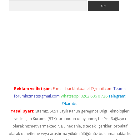
Arama
etexper indir
elexbetgiris.org
Reklam ve İletişim:
E-mail:
backlinkpaneli@gmail.com
Teams:
forumhizmeti@gmail.com
Whatsapp: 0262 606 0 726
Telegram:
@karabul
Yasal Uyarı:
Sitemiz, 5651 Sayılı Kanun gereğince Bilgi Teknolojileri
ve İletişim Kurumu (BTK) tarafından onaylanmış bir Yer Sağlayıcı
olarak hizmet vermektedir. Bu nedenle, sitedeki içerikleri proaktif
olarak denetleme veya araştırma yükümlülüğümüz bulunmamaktadır.