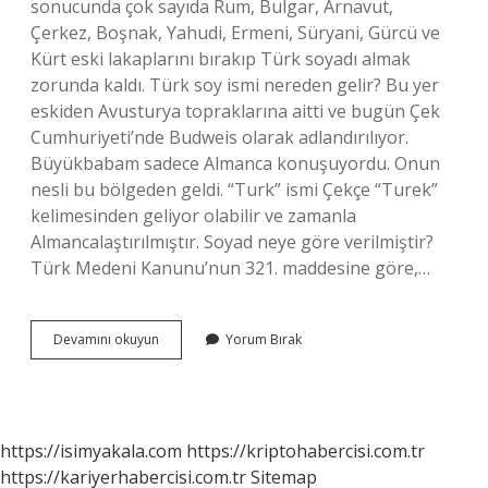
sonucunda çok sayıda Rum, Bulgar, Arnavut,
Çerkez, Boşnak, Yahudi, Ermeni, Süryani, Gürcü ve
Kürt eski lakaplarını bırakıp Türk soyadı almak
zorunda kaldı. Türk soy ismi nereden gelir? Bu yer
eskiden Avusturya topraklarına aitti ve bugün Çek
Cumhuriyeti’nde Budweis olarak adlandırılıyor.
Büyükbabam sadece Almanca konuşuyordu. Onun
nesli bu bölgeden geldi. “Turk” ismi Çekçe “Turek”
kelimesinden geliyor olabilir ve zamanla
Almancalaştırılmıştır. Soyad neye göre verilmiştir?
Türk Medeni Kanunu’nun 321. maddesine göre,…
Araplarda
Devamını okuyun
Yorum Bırak
Soyadı
Var
Mı
https://isimyakala.com
https://kriptohabercisi.com.tr
https://kariyerhabercisi.com.tr
Sitemap