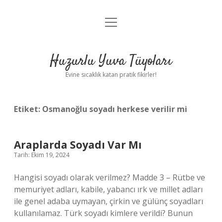
menüyü
Anasayfa
aç
Gizlilik Politikası
Huzurlu Yuva Tüyoları
Yasal Uyarı
Evine sıcaklık katan pratik fikirler!
Hakkımızda
Etiket:
Osmanoğlu soyadı herkese verilir mi
Araplarda Soyadı Var Mı
Tarih: Ekim 19, 2024
Hangisi soyadı olarak verilmez? Madde 3 – Rütbe ve
memuriyet adları, kabile, yabancı ırk ve millet adları
ile genel adaba uymayan, çirkin ve gülünç soyadları
kullanılamaz. Türk soyadı kimlere verildi? Bunun