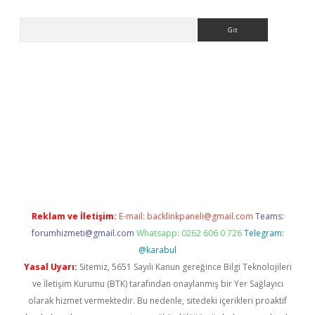
Arama
etexper indir
elexbetgiris.org
Reklam ve İletişim:
E-mail:
backlinkpaneli@gmail.com
Teams:
forumhizmeti@gmail.com
Whatsapp: 0262 606 0 726
Telegram:
@karabul
Yasal Uyarı:
Sitemiz, 5651 Sayılı Kanun gereğince Bilgi Teknolojileri
ve İletişim Kurumu (BTK) tarafından onaylanmış bir Yer Sağlayıcı
olarak hizmet vermektedir. Bu nedenle, sitedeki içerikleri proaktif