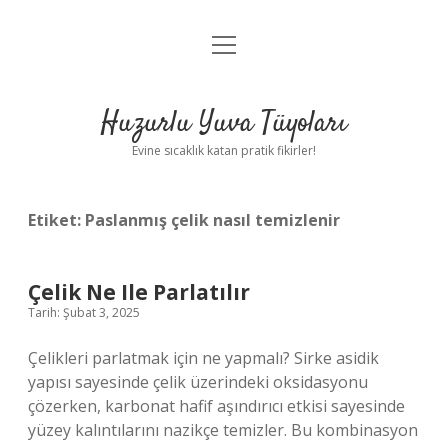
menüyü
Anasayfa
aç
Gizlilik Politikası
Huzurlu Yuva Tüyoları
Yasal Uyarı
Evine sıcaklık katan pratik fikirler!
Hakkımızda
Etiket:
Paslanmış çelik nasıl temizlenir
Çelik Ne Ile Parlatılır
Tarih: Şubat 3, 2025
Çelikleri parlatmak için ne yapmalı? Sirke asidik
yapısı sayesinde çelik üzerindeki oksidasyonu
çözerken, karbonat hafif aşındırıcı etkisi sayesinde
yüzey kalıntılarını nazikçe temizler. Bu kombinasyon