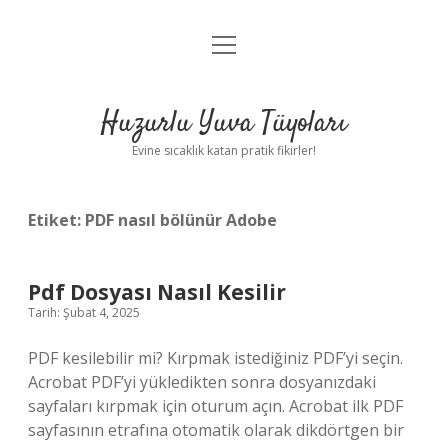
menüyü
Anasayfa
aç
Gizlilik Politikası
Huzurlu Yuva Tüyoları
Yasal Uyarı
Evine sıcaklık katan pratik fikirler!
Hakkımızda
Etiket:
PDF nasıl bölünür Adobe
Pdf Dosyası Nasıl Kesilir
Tarih: Şubat 4, 2025
PDF kesilebilir mi? Kırpmak istediğiniz PDF’yi seçin.
Acrobat PDF’yi yükledikten sonra dosyanızdaki
sayfaları kırpmak için oturum açın. Acrobat ilk PDF
sayfasının etrafına otomatik olarak dikdörtgen bir