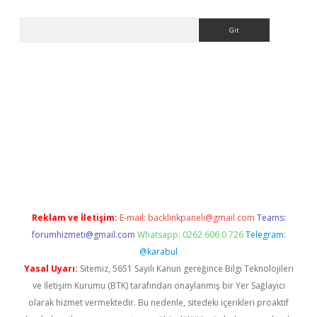
Arama
texper indir
elexbetgiris.org
Reklam ve İletişim:
E-mail:
backlinkpaneli@gmail.com
Teams:
forumhizmeti@gmail.com
Whatsapp: 0262 606 0 726
Telegram:
@karabul
Yasal Uyarı:
Sitemiz, 5651 Sayılı Kanun gereğince Bilgi Teknolojileri
ve İletişim Kurumu (BTK) tarafından onaylanmış bir Yer Sağlayıcı
olarak hizmet vermektedir. Bu nedenle, sitedeki içerikleri proaktif