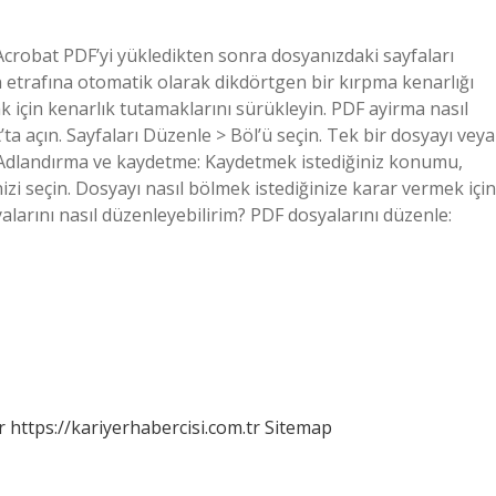
. Acrobat PDF’yi yükledikten sonra dosyanızdaki sayfaları
n etrafına otomatik olarak dikdörtgen bir kırpma kenarlığı
ak için kenarlık tutamaklarını sürükleyin. PDF ayirma nasıl
ta açın. Sayfaları Düzenle > Böl’ü seçin. Tek bir dosyayı veya
n. Adlandırma ve kaydetme: Kaydetmek istediğiniz konumu,
nizi seçin. Dosyayı nasıl bölmek istediğinize karar vermek için
yalarını nasıl düzenleyebilirim? PDF dosyalarını düzenle:
r
https://kariyerhabercisi.com.tr
Sitemap