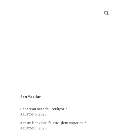
Sidebar
Son Yazılar
https://hiltonbet-giris.com/
betexper i
Beneteau nerede üretiliyor ?
Ağustos 6, 2026
Katılım bankaları faizsiz işlem yapar mı ?
Ağustos 5, 2026