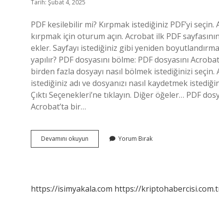
Tarih: Şubat 4, 2025
PDF kesilebilir mi? Kırpmak istediğiniz PDF’yi seçin
kırpmak için oturum açın. Acrobat ilk PDF sayfasını
ekler. Sayfayı istediğiniz gibi yeniden boyutlandırm
yapılır? PDF dosyasını bölme: PDF dosyasını Acrobat’
birden fazla dosyayı nasıl bölmek istediğinizi seçi
istediğiniz adı ve dosyanızı nasıl kaydetmek istediği
Çıktı Seçenekleri’ne tıklayın. Diğer öğeler… PDF dos
Acrobat’ta bir…
Pdf
Devamını okuyun
Yorum Bırak
Dosyası
Nasıl
Kesilir
https://isimyakala.com
https://kriptohabercisi.com.t