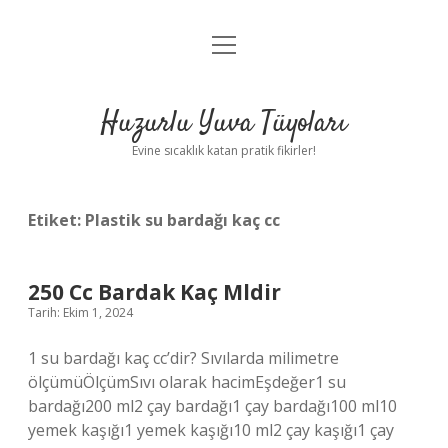
menüyü
Anasayfa
aç
Gizlilik Politikası
Huzurlu Yuva Tüyoları
Yasal Uyarı
Evine sıcaklık katan pratik fikirler!
Hakkımızda
Etiket:
Plastik su bardağı kaç cc
250 Cc Bardak Kaç Mldir
Tarih: Ekim 1, 2024
1 su bardağı kaç cc’dir? Sıvılarda milimetre
ölçümüÖlçümSıvı olarak hacimEşdeğer1 su
bardağı200 ml2 çay bardağı1 çay bardağı100 ml10
yemek kaşığı1 yemek kaşığı10 ml2 çay kaşığı1 çay