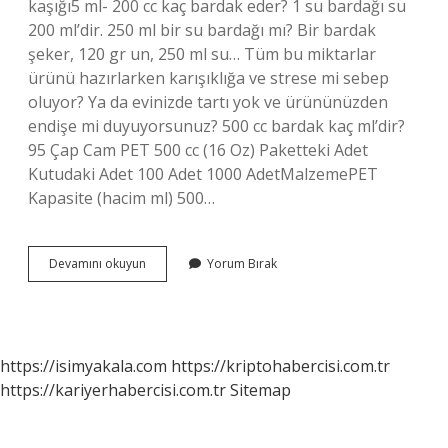
kaşığı5 ml- 200 cc kaç bardak eder? 1 su bardağı su
200 ml’dir. 250 ml bir su bardağı mı? Bir bardak
şeker, 120 gr un, 250 ml su… Tüm bu miktarlar
ürünü hazırlarken karışıklığa ve strese mi sebep
oluyor? Ya da evinizde tartı yok ve ürününüzden
endişe mi duyuyorsunuz? 500 cc bardak kaç ml’dir?
95 Çap Cam PET 500 cc (16 Oz) Paketteki Adet
Kutudaki Adet 100 Adet 1000 AdetMalzemePET
Kapasite (hacim ml) 500…
250
Devamını okuyun
Yorum Bırak
Cc
Bardak
Kaç
Mldir
https://isimyakala.com
https://kriptohabercisi.com.tr
https://kariyerhabercisi.com.tr
Sitemap