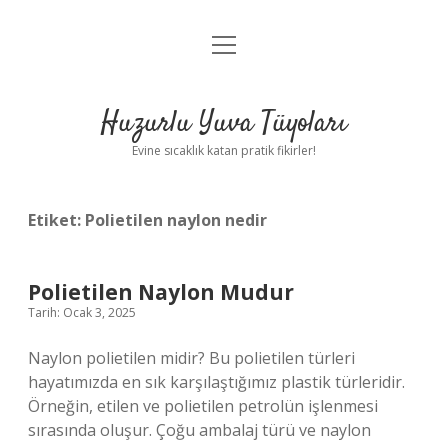
menüyü
Anasayfa
aç
Gizlilik Politikası
Huzurlu Yuva Tüyoları
Yasal Uyarı
Evine sıcaklık katan pratik fikirler!
Hakkımızda
Etiket:
Polietilen naylon nedir
Polietilen Naylon Mudur
Tarih: Ocak 3, 2025
Naylon polietilen midir? Bu polietilen türleri
hayatımızda en sık karşılaştığımız plastik türleridir.
Örneğin, etilen ve polietilen petrolün işlenmesi
sırasında oluşur. Çoğu ambalaj türü ve naylon