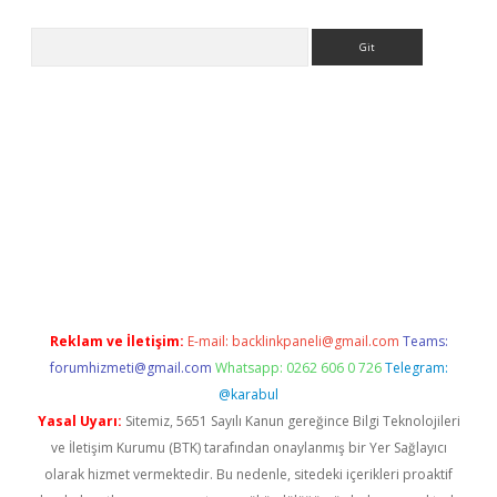
Arama
texper indir
elexbetgiris.org
Reklam ve İletişim:
E-mail:
backlinkpaneli@gmail.com
Teams:
forumhizmeti@gmail.com
Whatsapp: 0262 606 0 726
Telegram:
@karabul
Yasal Uyarı:
Sitemiz, 5651 Sayılı Kanun gereğince Bilgi Teknolojileri
ve İletişim Kurumu (BTK) tarafından onaylanmış bir Yer Sağlayıcı
olarak hizmet vermektedir. Bu nedenle, sitedeki içerikleri proaktif