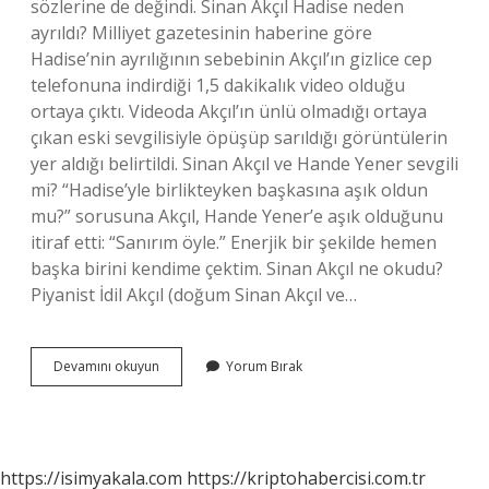
sözlerine de değindi. Sinan Akçıl Hadise neden
ayrıldı? Milliyet gazetesinin haberine göre
Hadise’nin ayrılığının sebebinin Akçıl’ın gizlice cep
telefonuna indirdiği 1,5 dakikalık video olduğu
ortaya çıktı. Videoda Akçıl’ın ünlü olmadığı ortaya
çıkan eski sevgilisiyle öpüşüp sarıldığı görüntülerin
yer aldığı belirtildi. Sinan Akçıl ve Hande Yener sevgili
mi? “Hadise’yle birlikteyken başkasına aşık oldun
mu?” sorusuna Akçıl, Hande Yener’e aşık olduğunu
itiraf etti: “Sanırım öyle.” Enerjik bir şekilde hemen
başka birini kendime çektim. Sinan Akçıl ne okudu?
Piyanist İdil Akçıl (doğum Sinan Akçıl ve…
Sinan
Devamını okuyun
Yorum Bırak
Akçıl
Hadise
Aşkı
Ne
Kadar
https://isimyakala.com
https://kriptohabercisi.com.tr
Sürdü