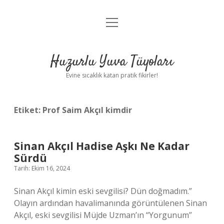
menüyü
Anasayfa
aç
Gizlilik Politikası
Huzurlu Yuva Tüyoları
Yasal Uyarı
Evine sıcaklık katan pratik fikirler!
Hakkımızda
Etiket:
Prof Saim Akçıl kimdir
Sinan Akçıl Hadise Aşkı Ne Kadar
Sürdü
Tarih: Ekim 16, 2024
Sinan Akçıl kimin eski sevgilisi? Dün doğmadım.”
Olayın ardından havalimanında görüntülenen Sinan
Akçıl, eski sevgilisi Müjde Uzman’ın “Yorgunum”