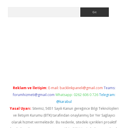
Arama
texper indir
elexbetgiris.org
Reklam ve İletişim:
E-mail:
backlinkpaneli@gmail.com
Teams:
forumhizmeti@gmail.com
Whatsapp: 0262 606 0 726
Telegram:
@karabul
Yasal Uyarı:
Sitemiz, 5651 Sayılı Kanun gereğince Bilgi Teknolojileri
ve İletişim Kurumu (BTK) tarafından onaylanmış bir Yer Sağlayıcı
olarak hizmet vermektedir. Bu nedenle, sitedeki içerikleri proaktif