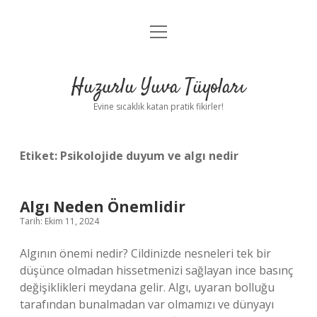
menüyü
Anasayfa
aç
Gizlilik Politikası
Huzurlu Yuva Tüyoları
Yasal Uyarı
Evine sıcaklık katan pratik fikirler!
Hakkımızda
Etiket:
Psikolojide duyum ve algı nedir
Algı Neden Önemlidir
Tarih: Ekim 11, 2024
Algının önemi nedir? Cildinizde nesneleri tek bir
düşünce olmadan hissetmenizi sağlayan ince basınç
değişiklikleri meydana gelir. Algı, uyaran bolluğu
tarafından bunalmadan var olmamızı ve dünyayı