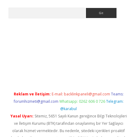
Arama
texper indir
elexbetgiris.org
Reklam ve İletişim:
E-mail:
backlinkpaneli@gmail.com
Teams:
forumhizmeti@gmail.com
Whatsapp: 0262 606 0 726
Telegram:
@karabul
Yasal Uyarı:
Sitemiz, 5651 Sayılı Kanun gereğince Bilgi Teknolojileri
ve İletişim Kurumu (BTK) tarafından onaylanmış bir Yer Sağlayıcı
olarak hizmet vermektedir. Bu nedenle, sitedeki içerikleri proaktif