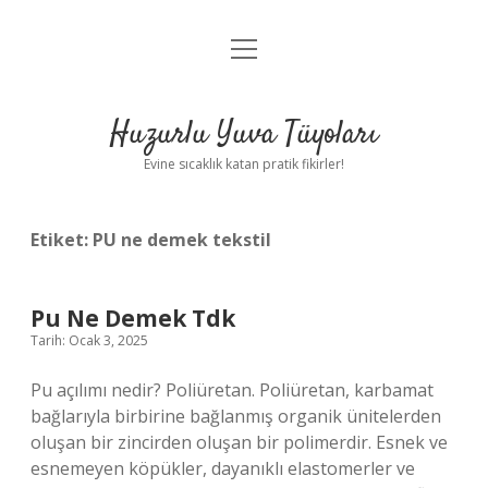
menüyü
Anasayfa
aç
Gizlilik Politikası
Huzurlu Yuva Tüyoları
Yasal Uyarı
Evine sıcaklık katan pratik fikirler!
Hakkımızda
Etiket:
PU ne demek tekstil
Pu Ne Demek Tdk
Tarih: Ocak 3, 2025
Pu açılımı nedir? Poliüretan. Poliüretan, karbamat
bağlarıyla birbirine bağlanmış organik ünitelerden
oluşan bir zincirden oluşan bir polimerdir. Esnek ve
esnemeyen köpükler, dayanıklı elastomerler ve