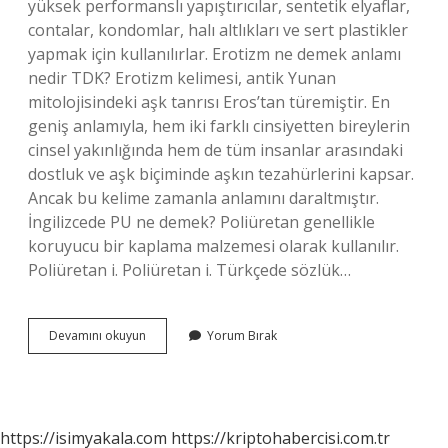
yüksek performanslı yapıştırıcılar, sentetik elyaflar,
contalar, kondomlar, halı altlıkları ve sert plastikler
yapmak için kullanılırlar. Erotizm ne demek anlamı
nedir TDK? Erotizm kelimesi, antik Yunan
mitolojisindeki aşk tanrısı Eros’tan türemiştir. En
geniş anlamıyla, hem iki farklı cinsiyetten bireylerin
cinsel yakınlığında hem de tüm insanlar arasındaki
dostluk ve aşk biçiminde aşkın tezahürlerini kapsar.
Ancak bu kelime zamanla anlamını daraltmıştır.
İngilizcede PU ne demek? Poliüretan genellikle
koruyucu bir kaplama malzemesi olarak kullanılır.
Poliüretan i. Poliüretan i. Türkçede sözlük…
Pu
Devamını okuyun
Yorum Bırak
Ne
Demek
Tdk
https://isimyakala.com
https://kriptohabercisi.com.tr