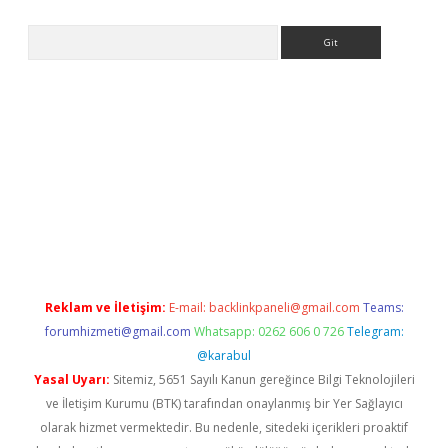
Arama
etexper indir
elexbetgiris.org
Reklam ve İletişim:
E-mail:
backlinkpaneli@gmail.com
Teams:
forumhizmeti@gmail.com
Whatsapp: 0262 606 0 726
Telegram:
@karabul
Yasal Uyarı:
Sitemiz, 5651 Sayılı Kanun gereğince Bilgi Teknolojileri
ve İletişim Kurumu (BTK) tarafından onaylanmış bir Yer Sağlayıcı
olarak hizmet vermektedir. Bu nedenle, sitedeki içerikleri proaktif